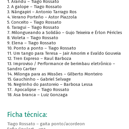
1.
Arandu – Tiago Rossato
2.
A galope – Tiago Rossato
3.
Nãngapiri – Antonio Tarrago Ros
4.
Verano Porteño – Astor Piazzola
5.
Conceito – Tiago Rossato
6.
Taragui – Tiago Rossato
7.
Milongueando a Solidão – Gujo Teixeira e Érlon Péricles
8.
Violeta – Tiago Rossato
9.
Elena – Tiago Rossato
10.
Ponto a ponto – Tiago Rossato
11.
Um tango para Teresa – Jair Amorim e Evaldo Gouveia
12.
Tren Expreso – Raul Barboza
13.
Improviso / Performance de berimbau eletrônico –
Sandro Cartier
14.
Milonga para as Missões – Gilberto Monteiro
15.
Gauchinho – Gabriel Selvage
16.
Negrinho do pastoreio – Barbosa Lessa
17.
Apocalipse – Tiago Rossato
18.
Asa branca – Luiz Gonzaga
Ficha técnica:
Tiago Rossato – gaita ponto/acordeon