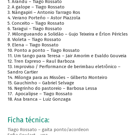
1.
Arandu – Tiago Rossato
2.
A galope – Tiago Rossato
3.
Nãngapiri – Antonio Tarrago Ros
4.
Verano Porteño – Astor Piazzola
5.
Conceito – Tiago Rossato
6.
Taragui – Tiago Rossato
7.
Milongueando a Solidão – Gujo Teixeira e Érlon Péricles
8.
Violeta – Tiago Rossato
9.
Elena – Tiago Rossato
10.
Ponto a ponto – Tiago Rossato
11.
Um tango para Teresa – Jair Amorim e Evaldo Gouveia
12.
Tren Expreso – Raul Barboza
13.
Improviso / Performance de berimbau eletrônico –
Sandro Cartier
14.
Milonga para as Missões – Gilberto Monteiro
15.
Gauchinho – Gabriel Selvage
16.
Negrinho do pastoreio – Barbosa Lessa
17.
Apocalipse – Tiago Rossato
18.
Asa branca – Luiz Gonzaga
Ficha técnica:
Tiago Rossato – gaita ponto/acordeon