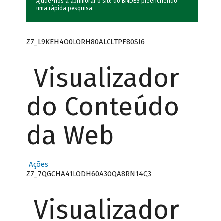
Ajude-nos a aprimorar o site do BNDES preenchendo
uma rápida
pesquisa
.
Z7_L9KEH4O0LORH80ALCLTPF80SI6
Visualizador
do Conteúdo
da Web
Ações
Z7_7QGCHA41LODH60A3OQA8RN14Q3
Visualizador