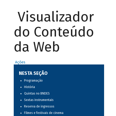
Visualizador
do Conteúdo
da Web
Ações
NESTA SEÇÃO
Programação
História
Quintas no BNDES
Sextas instrumentais
Reserva de ingressos
Filmes e festivais de cinema