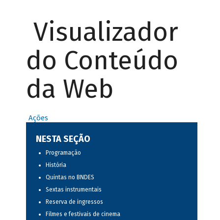
Visualizador
do Conteúdo
da Web
Ações
NESTA SEÇÃO
Programação
História
Quintas no BNDES
Sextas instrumentais
Reserva de ingressos
Filmes e festivais de cinema