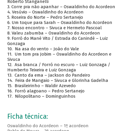
Roberto Stanganelli
3.
Corre pra não apanhar – Oswaldinho do Acordeon
4.
Vesúvio – Oswaldinho do Acordeon
5.
Roseira do Norte – Pedro Sertanejo
6.
Um toque para Sarah – Oswaldinho do Acordeon
7.
Nosso encontro – Sivuca e Hermeto Pascoal
8.
Valeu zabumba – Oswaldinho do Acordeon
9.
Forró do Mané Vito / Estrada do Canindé – Luiz
Gonzaga
10.
Na asa do vento – João do Vale
11.
Um tom pra Jobim – Oswaldinho do Acordeon e
Sivuca
12.
Asa branca / Forró no escuro – Luiz Gonzaga /
Humberto Teixeira e Luiz Gonzaga
13.
Canto da ema – Jackson do Pandeiro
14.
Feira de Mangaio – Sivuca e Glorinha Gadelha
15.
Brasileirinho – Waldir Azevedo
16.
Forró alagoano – Pedro Sertanejo
17.
Nilopolitano – Dominguinhos
Ficha técnica:
Oswaldinho do Acordeon – 1º acordeon