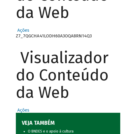
da Web
Ações
Z7_7QGCHA41LODH60A3OQA8RN14Q3
Visualizador
do Conteúdo
da Web
Ações
VEJA TAMBÉM
O BNDES e o apoio à cultura