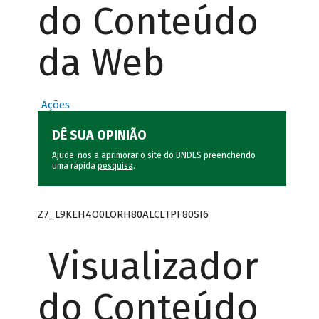
do Conteúdo
da Web
Ações
DÊ SUA OPINIÃO
Ajude-nos a aprimorar o site do BNDES preenchendo
uma rápida
pesquisa
.
Z7_L9KEH4O0LORH80ALCLTPF80SI6
Visualizador
do Conteúdo