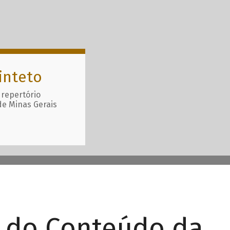
inteto
 repertório
de Minas Gerais
r do Conteúdo da