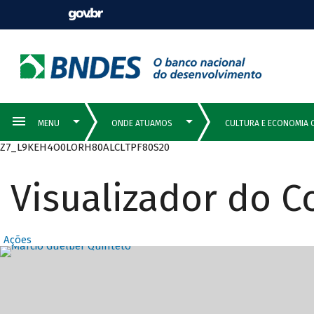
Z7_L9KEH4O0LORH80ALCLTPF80S20
Visualizador do 
Ações
Destaques Prin