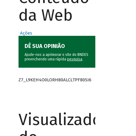
da Web
Ações
DÊ SUA OPINIÃO
Ajude-nos a aprimorar o site do BNDES
preenchendo uma rápida
pesquisa
.
Z7_L9KEH4O0LORH80ALCLTPF80SI6
Visualizador