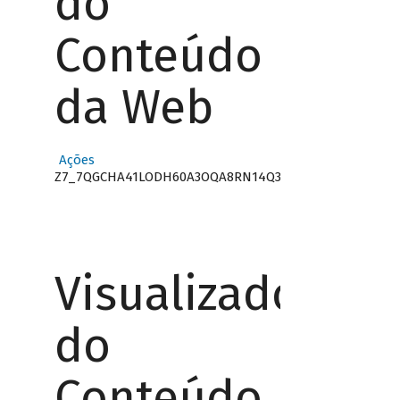
do
Conteúdo
da Web
Ações
Z7_7QGCHA41LODH60A3OQA8RN14Q3
Visualizador
do
Conteúdo