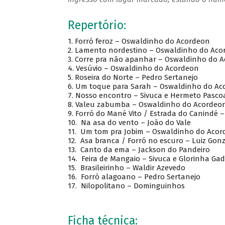
Repertório:
1.
Forró feroz – Oswaldinho do Acordeon
2.
Lamento nordestino – Oswaldinho do Acor
3.
Corre pra não apanhar – Oswaldinho do 
4.
Vesúvio – Oswaldinho do Acordeon
5.
Roseira do Norte – Pedro Sertanejo
6.
Um toque para Sarah – Oswaldinho do Ac
7.
Nosso encontro – Sivuca e Hermeto Pasco
8.
Valeu zabumba – Oswaldinho do Acordeo
9.
Forró do Mané Vito / Estrada do Canindé 
10.
Na asa do vento – João do Vale
11.
Um tom pra Jobim – Oswaldinho do Acord
12.
Asa branca / Forró no escuro – Luiz Gonz
13.
Canto da ema – Jackson do Pandeiro
14.
Feira de Mangaio – Sivuca e Glorinha Ga
15.
Brasileirinho – Waldir Azevedo
16.
Forró alagoano – Pedro Sertanejo
17.
Nilopolitano – Dominguinhos
Ficha técnica: