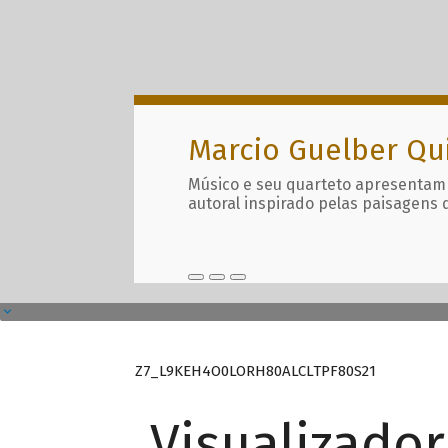
Marcio Guelber Qu
Músico e seu quarteto apresentam
autoral inspirado pelas paisagens 
Z7_L9KEH4O0LORH80ALCLTPF80S21
Visualizado