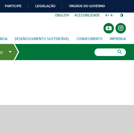
PARTICIPE
LEGISLAÇÃO
ÓRGÃOS DO GOVERNO
⁣
ENGLISH
ACESSIBILIDADE
A+
A-
NCIA
DESENVOLVIMENTO SUSTENTÁVEL
CONHECIMENTO
IMPRENSA
Busca
gem de tela