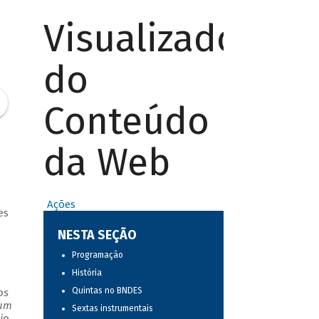
Visualizador
do
Conteúdo
da Web
Ações
es
NESTA SEÇÃO
Programação
História
Quintas no BNDES
os
 um
Sextas instrumentais
io.