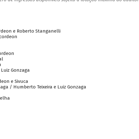
deon e Roberto Stanganelli
Acordeon
ordeon
al
n
– Luiz Gonzaga
eon e Sivuca
aga / Humberto Teixeira e Luiz Gonzaga
delha