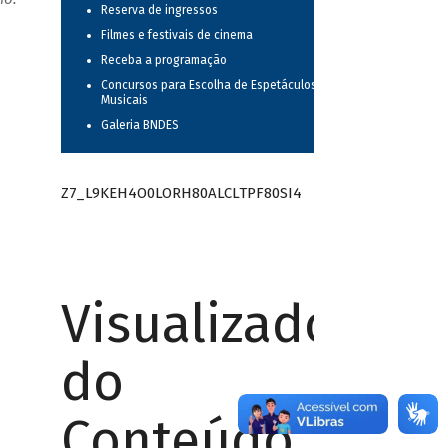
Reserva de ingressos
Filmes e festivais de cinema
Receba a programação
Concursos para Escolha de Espetáculos
Musicais
Galeria BNDES
Z7_L9KEH4O0LORH80ALCLTPF80SI4
Visualizador
do
Conteúdo