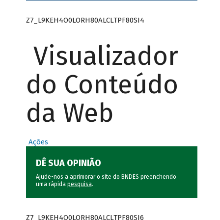
Z7_L9KEH4O0LORH80ALCLTPF80SI4
Visualizador
do Conteúdo
da Web
Ações
DÊ SUA OPINIÃO
Ajude-nos a aprimorar o site do BNDES preenchendo
uma rápida
pesquisa
.
Z7_L9KEH4O0LORH80ALCLTPF80SI6