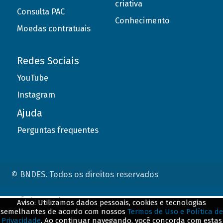
criativa
Consulta PAC
Conhecimento
Moedas contratuais
Redes Sociais
YouTube
Instagram
Ajuda
Perguntas frequentes
© BNDES. Todos os direitos reservados
ConteÃºdo complementar
Aviso: Utilizamos dados pessoais, cookies e tecnologias
semelhantes de acordo com nossos
Termos de Uso e Política de
${title}
${badge}
Privacidade
. Ao continuar navegando, você concorda com estas