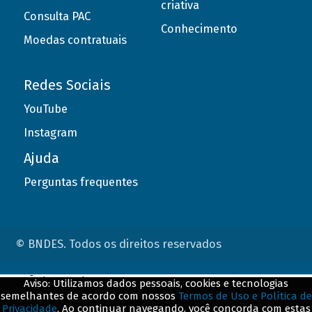
criativa
Consulta PAC
Conhecimento
Moedas contratuais
Redes Sociais
YouTube
Instagram
Ajuda
Perguntas frequentes
© BNDES. Todos os direitos reservados
ConteÃºdo complementar
Aviso: Utilizamos dados pessoais, cookies e tecnologias
semelhantes de acordo com nossos
Termos de Uso e Política de
${title}
${badge}
Privacidade
. Ao continuar navegando, você concorda com estas