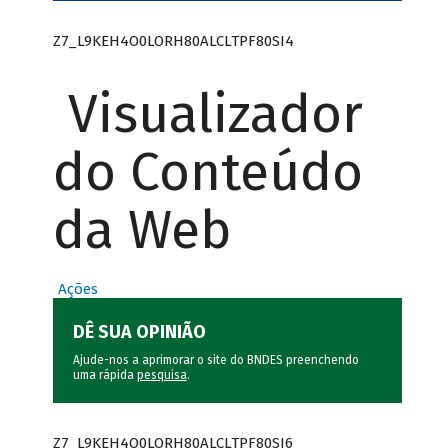
Z7_L9KEH4O0LORH80ALCLTPF80SI4
Visualizador
do Conteúdo
da Web
Ações
DÊ SUA OPINIÃO
Ajude-nos a aprimorar o site do BNDES preenchendo
uma rápida
pesquisa
.
Z7_L9KEH4O0LORH80ALCLTPF80SI6