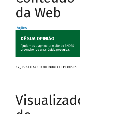
da Web
Ações
DÊ SUA OPINIÃO
Ajude-nos a aprimorar o site do BNDES
preenchendo uma rápida
pesquisa
.
Z7_L9KEH4O0LORH80ALCLTPF80SI6
Visualizador