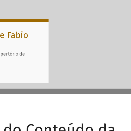
e Fabio
epertório de
r do Conteúdo da