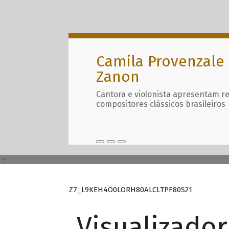
Camila Provenzale 
Zanon
Cantora e violonista apresentam r
compositores clássicos brasileiros
Z7_L9KEH4O0LORH80ALCLTPF80S21
Visualizado