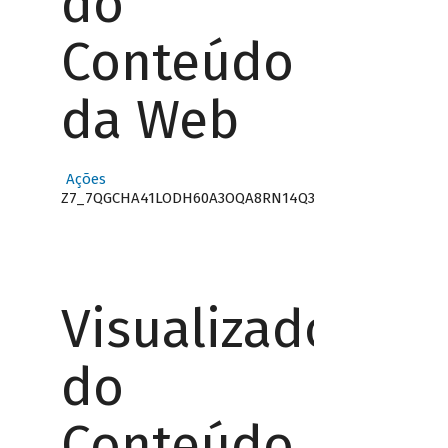
do
Conteúdo
da Web
Ações
Z7_7QGCHA41LODH60A3OQA8RN14Q3
Visualizador
do
Conteúdo