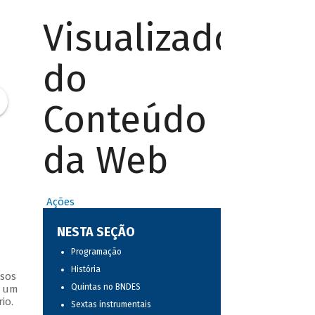
Visualizador
do
Conteúdo
da Web
Ações
NESTA SEÇÃO
Programação
História
ssos
Quintas no BNDES
s um
io.
Sextas instrumentais