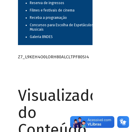
Reserva de ingressos
Filmes e festivais de cinema
Receba a programação
Concursos para Escolha de Espetáculos
Musicais
Galeria BNDES
Z7_L9KEH4O0LORH80ALCLTPF80SI4
Visualizador
do
Conteúdo