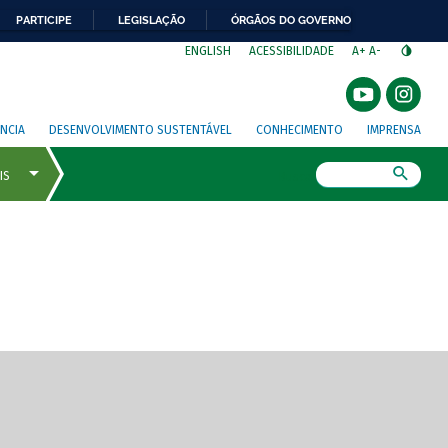
PARTICIPE
LEGISLAÇÃO
ÓRGÃOS DO GOVERNO
⁣
ENGLISH
ACESSIBILIDADE
A+
A-
NCIA
DESENVOLVIMENTO SUSTENTÁVEL
CONHECIMENTO
IMPRENSA
Busca
gem de tela