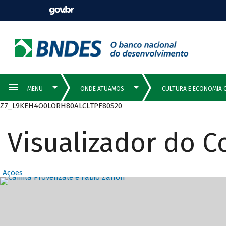
Z7_L9KEH4O0LORH80ALCLTPF80S20
Visualizador do 
Ações
Destaques Prin