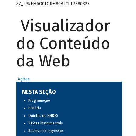
Z7_L9KEH4O0LORH80ALCLTPF80S27
Visualizador
do Conteúdo
da Web
Ações
NESTA SEÇÃO
Programação
História
Quintas no BNDES
Sextas instrumentais
Reserva de ingressos