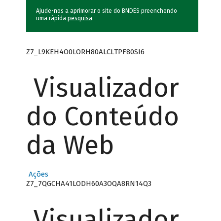
Ajude-nos a aprimorar o site do BNDES preenchendo
uma rápida
pesquisa
.
Z7_L9KEH4O0LORH80ALCLTPF80SI6
Visualizador
do Conteúdo
da Web
Ações
Z7_7QGCHA41LODH60A3OQA8RN14Q3
Visualizador