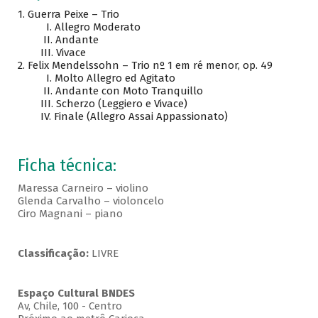
1.
Guerra Peixe – Trio
I. Allegro Moderato
II. Andante
III. Vivace
2.
Felix Mendelssohn – Trio nº 1 em ré menor, op. 49
I. Molto Allegro ed Agitato
II. Andante con Moto Tranquillo
III. Scherzo (Leggiero e Vivace)
IV. Finale (Allegro Assai Appassionato)
Ficha técnica:
Maressa Carneiro – violino
Glenda Carvalho – violoncelo
Ciro Magnani – piano
Classificação:
LIVRE
Espaço Cultural BNDES
Av, Chile, 100 - Centro