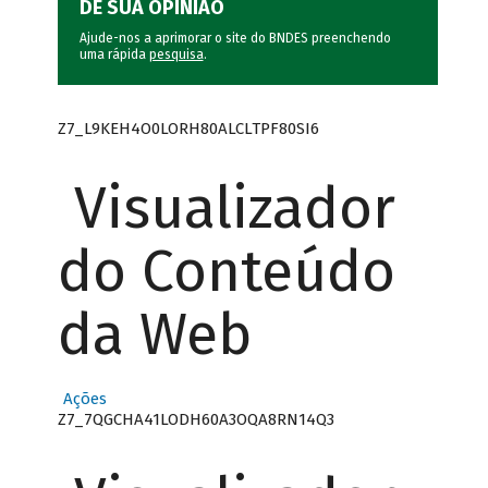
DÊ SUA OPINIÃO
Ajude-nos a aprimorar o site do BNDES preenchendo
uma rápida
pesquisa
.
Z7_L9KEH4O0LORH80ALCLTPF80SI6
Visualizador
do Conteúdo
da Web
Ações
Z7_7QGCHA41LODH60A3OQA8RN14Q3