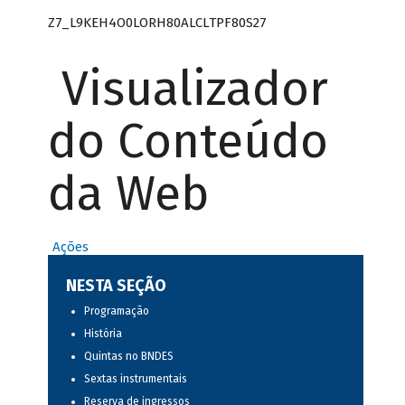
Z7_L9KEH4O0LORH80ALCLTPF80S27
Visualizador
do Conteúdo
da Web
Ações
NESTA SEÇÃO
Programação
História
Quintas no BNDES
Sextas instrumentais
Reserva de ingressos