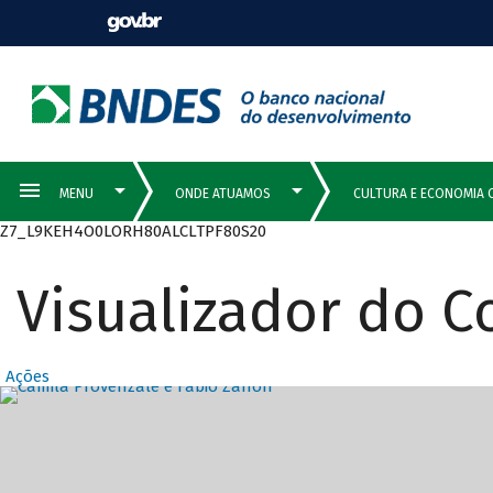
Z7_L9KEH4O0LORH80ALCLTPF80S20
Visualizador do 
Ações
Destaques Prin