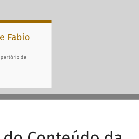
e Fabio
epertório de
r do Conteúdo da