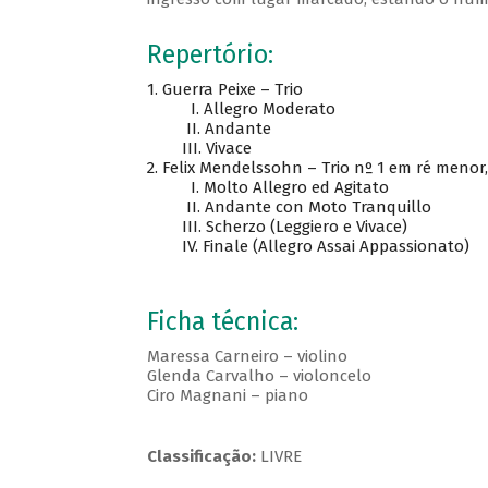
Repertório:
1.
Guerra Peixe – Trio
I. Allegro Moderato
II. Andante
III. Vivace
2.
Felix Mendelssohn – Trio nº 1 em ré menor,
I. Molto Allegro ed Agitato
II. Andante con Moto Tranquillo
III. Scherzo (Leggiero e Vivace)
IV. Finale (Allegro Assai Appassionato)
Ficha técnica:
Maressa Carneiro – violino
Glenda Carvalho – violoncelo
Ciro Magnani – piano
Classificação:
LIVRE