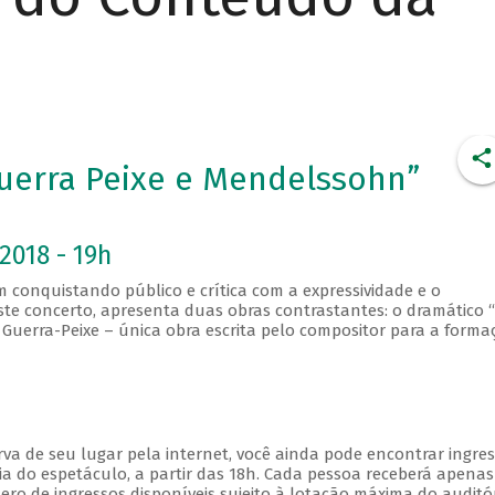
Guerra Peixe e Mendelssohn”
2018 - 19h
 conquistando público e crítica com a expressividade e o
ste concerto, apresenta duas obras contrastantes: o dramático “
e Guerra-Peixe – única obra escrita pelo compositor para a forma
va de seu lugar pela internet, você ainda pode encontrar ingre
a do espetáculo, a partir das 18h. Cada pessoa receberá apena
o de ingressos disponíveis sujeito à lotação máxima do auditór