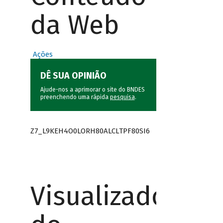
da Web
Ações
DÊ SUA OPINIÃO
Ajude-nos a aprimorar o site do BNDES
preenchendo uma rápida
pesquisa
.
Z7_L9KEH4O0LORH80ALCLTPF80SI6
Visualizador