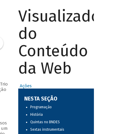
Visualizador
do
Conteúdo
da Web
Trio
Ações
ção
NESTA SEÇÃO
Programação
História
Quintas no BNDES
ssos
s um
Sextas instrumentais
io.