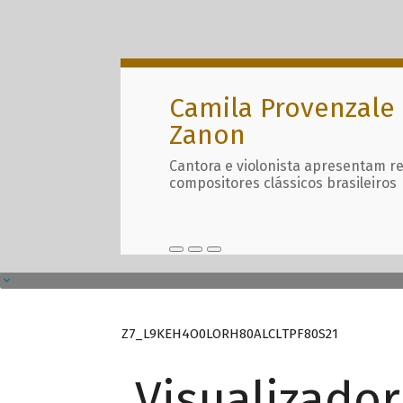
Camila Provenzale 
Zanon
Cantora e violonista apresentam r
compositores clássicos brasileiros
Z7_L9KEH4O0LORH80ALCLTPF80S21
Visualizado