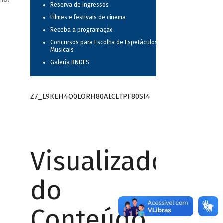
Reserva de ingressos
Filmes e festivais de cinema
Receba a programação
Concursos para Escolha de Espetáculos
Musicais
Galeria BNDES
Z7_L9KEH4O0LORH80ALCLTPF80SI4
Visualizador
do
Conteúdo