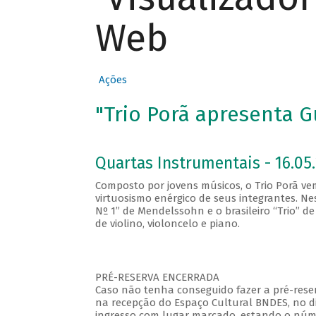
Web
Ações
"Trio Porã apresenta 
Quartas Instrumentais - 16.05.
Composto por jovens músicos, o Trio Porã vem
virtuosismo enérgico de seus integrantes. Ne
Nº 1” de Mendelssohn e o brasileiro “Trio” d
de violino, violoncelo e piano.
PRÉ-RESERVA ENCERRADA
Caso não tenha conseguido fazer a pré-reser
na recepção do Espaço Cultural BNDES, no di
ingresso com lugar marcado, estando o númer