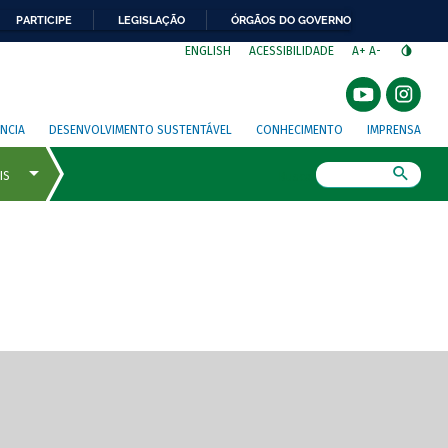
PARTICIPE
LEGISLAÇÃO
ÓRGÃOS DO GOVERNO
⁣
ENGLISH
ACESSIBILIDADE
A+
A-
NCIA
DESENVOLVIMENTO SUSTENTÁVEL
CONHECIMENTO
IMPRENSA
Busca
gem de tela