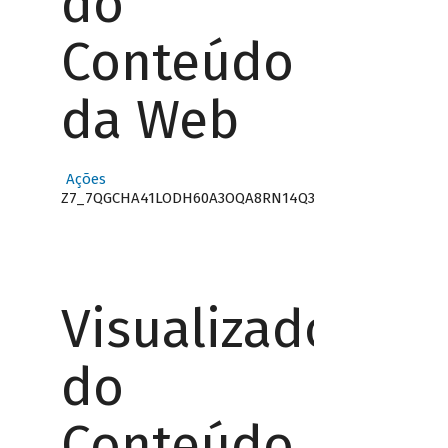
do
Conteúdo
da Web
Ações
Z7_7QGCHA41LODH60A3OQA8RN14Q3
Visualizador
do
Conteúdo