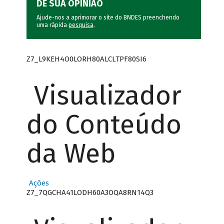
DÊ SUA OPINIÃO
Ajude-nos a aprimorar o site do BNDES preenchendo
uma rápida
pesquisa
.
Z7_L9KEH4O0LORH80ALCLTPF80SI6
Visualizador
do Conteúdo
da Web
Ações
Z7_7QGCHA41LODH60A3OQA8RN14Q3