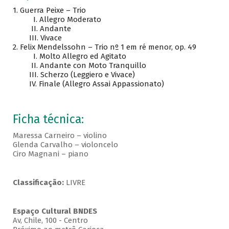
1.
Guerra Peixe – Trio
I. Allegro Moderato
II. Andante
III. Vivace
2.
Felix Mendelssohn – Trio nº 1 em ré menor, op. 49
I. Molto Allegro ed Agitato
II. Andante con Moto Tranquillo
III. Scherzo (Leggiero e Vivace)
IV. Finale (Allegro Assai Appassionato)
Ficha técnica:
Maressa Carneiro – violino
Glenda Carvalho – violoncelo
Ciro Magnani – piano
Classificação:
LIVRE
Espaço Cultural BNDES
Av, Chile, 100 - Centro