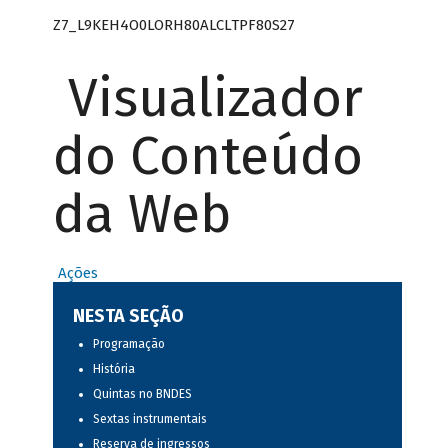
Z7_L9KEH4O0LORH80ALCLTPF80S27
Visualizador
do Conteúdo
da Web
Ações
NESTA SEÇÃO
Programação
História
Quintas no BNDES
Sextas instrumentais
Reserva de ingressos