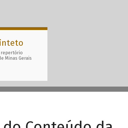
inteto
 repertório
de Minas Gerais
r do Conteúdo da