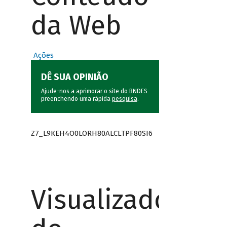
da Web
Ações
DÊ SUA OPINIÃO
Ajude-nos a aprimorar o site do BNDES
preenchendo uma rápida
pesquisa
.
Z7_L9KEH4O0LORH80ALCLTPF80SI6
Visualizador