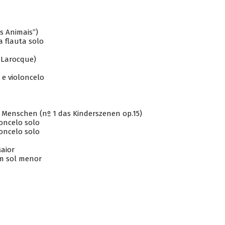
s Animais”)
a flauta solo
. Larocque)
 e violoncelo
enschen (nº 1 das Kinderszenen op.15)
loncelo solo
loncelo solo
aior
em sol menor