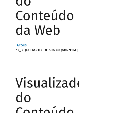
do
Conteúdo
da Web
Ações
Z7_7QGCHA41LODH60A3OQA8RN14Q3
Visualizador
do
Conteúdo