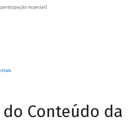
(participação especial)
ntais
r do Conteúdo da