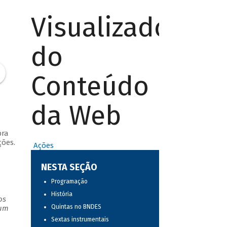
Visualizador
do
Conteúdo
da Web
bra
ções.
Ações
NESTA SEÇÃO
Programação
História
os
Quintas no BNDES
 um
Sextas instrumentais