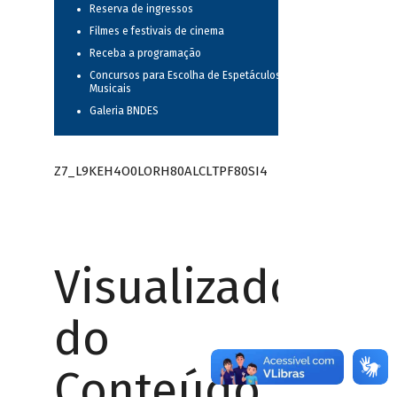
Reserva de ingressos
Filmes e festivais de cinema
Receba a programação
Concursos para Escolha de Espetáculos
Musicais
Galeria BNDES
Z7_L9KEH4O0LORH80ALCLTPF80SI4
Visualizador
do
Conteúdo