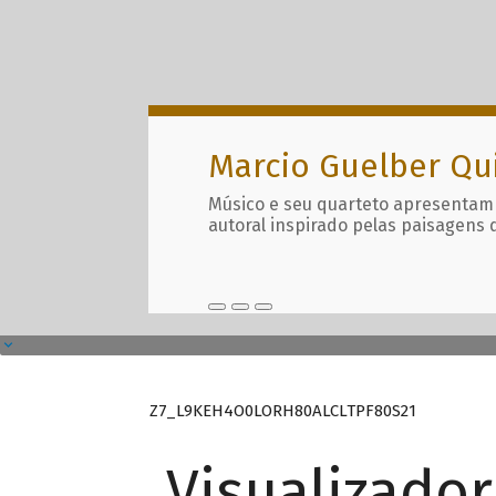
Marcio Guelber Qu
Músico e seu quarteto apresentam
autoral inspirado pelas paisagens 
Z7_L9KEH4O0LORH80ALCLTPF80S21
Visualizado