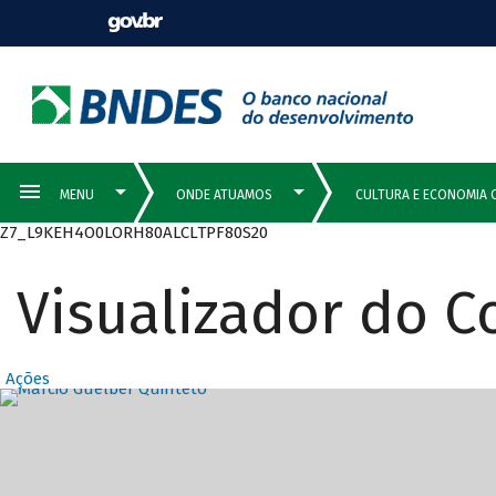
Z7_L9KEH4O0LORH80ALCLTPF80S20
Visualizador do 
Ações
Destaques Prin