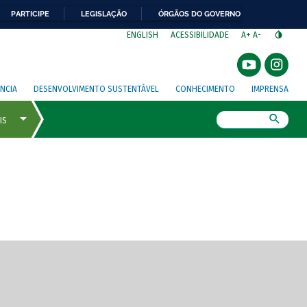
PARTICIPE
LEGISLAÇÃO
ÓRGÃOS DO GOVERNO
⁣
ENGLISH
ACESSIBILIDADE
A+
A-
NCIA
DESENVOLVIMENTO SUSTENTÁVEL
CONHECIMENTO
IMPRENSA
Busca
gem de tela