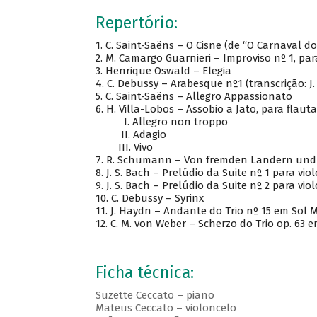
Repertório:
1.
C. Saint-Saëns – O Cisne (de “O Carnaval do
2.
M. Camargo Guarnieri – Improviso nº 1, par
3.
Henrique Oswald – Elegia
4.
C. Debussy – Arabesque nº1 (transcrição: J
5.
C. Saint-Saëns – Allegro Appassionato
6.
H. Villa-Lobos – Assobio a Jato, para flauta
I.
Allegro non troppo
II.
Adagio
III.
Vivo
7.
R. Schumann – Von fremden Ländern und M
8.
J. S. Bach – Prelúdio da Suite nº 1 para vio
9.
J. S. Bach – Prelúdio da Suite nº 2 para vio
10.
C. Debussy – Syrinx
11.
J. Haydn – Andante do Trio nº 15 em Sol M
12.
C. M. von Weber – Scherzo do Trio op. 63 
Ficha técnica:
Suzette Ceccato – piano
Mateus Ceccato – violoncelo