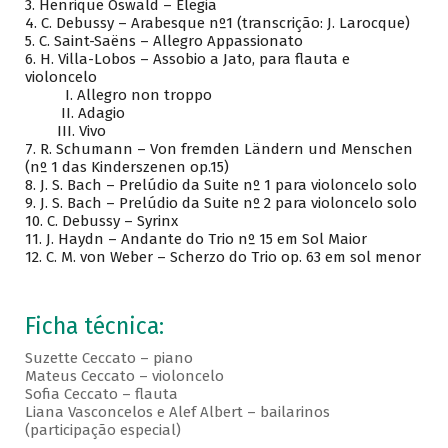
3.
Henrique Oswald – Elegia
4.
C. Debussy – Arabesque nº1 (transcrição: J. Larocque)
5.
C. Saint-Saëns – Allegro Appassionato
6.
H. Villa-Lobos – Assobio a Jato, para flauta e
violoncelo
I.
Allegro non troppo
II.
Adagio
III.
Vivo
7.
R. Schumann – Von fremden Ländern und Menschen
(nº 1 das Kinderszenen op.15)
8.
J. S. Bach – Prelúdio da Suite nº 1 para violoncelo solo
9.
J. S. Bach – Prelúdio da Suite nº 2 para violoncelo solo
10.
C. Debussy – Syrinx
11.
J. Haydn – Andante do Trio nº 15 em Sol Maior
12.
C. M. von Weber – Scherzo do Trio op. 63 em sol menor
Ficha técnica:
Suzette Ceccato – piano
Mateus Ceccato – violoncelo
Sofia Ceccato – flauta
Liana Vasconcelos e Alef Albert – bailarinos
(participação especial)