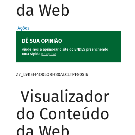
da Web
Ações
DÊ SUA OPINIÃO
Ajude-nos a aprimorar o site do BNDES preenchendo
uma rápida
pesquisa
.
Z7_L9KEH4O0LORH80ALCLTPF80SI6
Visualizador
do Conteúdo
da Web