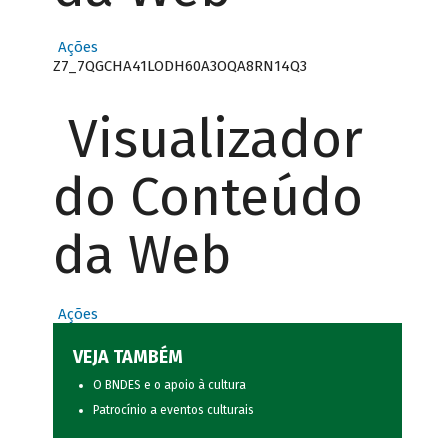
Ações
Z7_7QGCHA41LODH60A3OQA8RN14Q3
Visualizador
do Conteúdo
da Web
Ações
VEJA TAMBÉM
O BNDES e o apoio à cultura
Patrocínio a eventos culturais