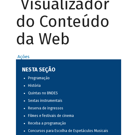
Visualizador
do Conteúdo
da Web
Ações
NESTA SEÇÃO
Programação
História
Quintas no BNDES
Sextas instrumentais
Reserva de ingressos
Filmes e festivais de cinema
Receba a programação
Concursos para Escolha de Espetáculos Musicais