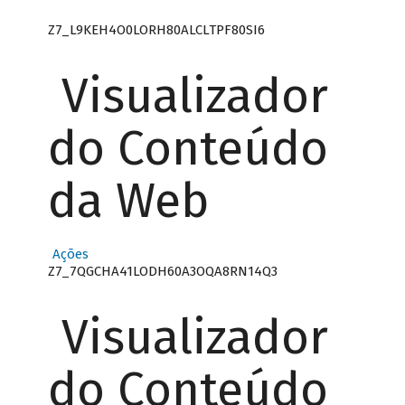
Z7_L9KEH4O0LORH80ALCLTPF80SI6
Visualizador
do Conteúdo
da Web
Ações
Z7_7QGCHA41LODH60A3OQA8RN14Q3
Visualizador
do Conteúdo