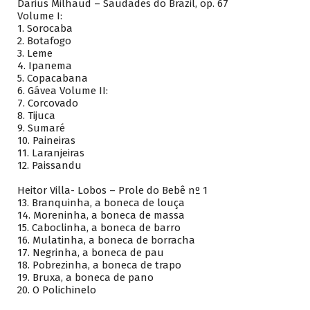
Darius Milhaud – Saudades do Brazil, op. 67
Volume I:
1.
Sorocaba
2.
Botafogo
3.
Leme
4.
Ipanema
5.
Copacabana
6.
Gávea
Volume II:
7.
Corcovado
8.
Tijuca
9.
Sumaré
10.
Paineiras
11.
Laranjeiras
12.
Paissandu
Heitor Villa- Lobos – Prole do Bebê nº 1
13.
Branquinha, a boneca de louça
14.
Moreninha, a boneca de massa
15.
Caboclinha, a boneca de barro
16.
Mulatinha, a boneca de borracha
17.
Negrinha, a boneca de pau
18.
Pobrezinha, a boneca de trapo
19.
Bruxa, a boneca de pano
20.
O Polichinelo