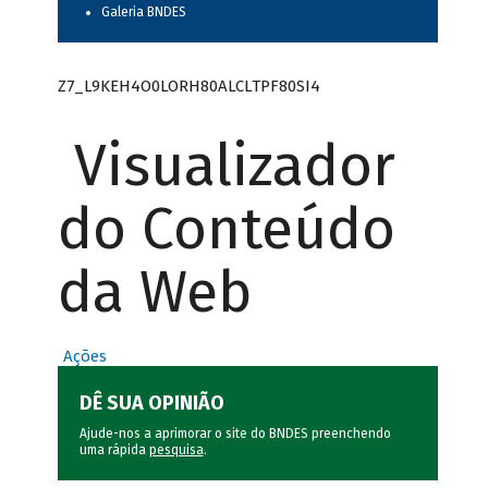
Galeria BNDES
Z7_L9KEH4O0LORH80ALCLTPF80SI4
Visualizador
do Conteúdo
da Web
Ações
DÊ SUA OPINIÃO
Ajude-nos a aprimorar o site do BNDES preenchendo
uma rápida
pesquisa
.