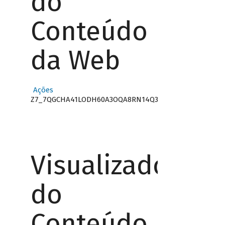
do
Conteúdo
da Web
Ações
Z7_7QGCHA41LODH60A3OQA8RN14Q3
Visualizador
do
Conteúdo