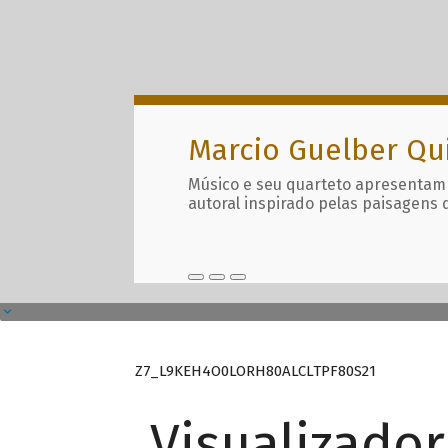
Marcio Guelber Qu
Músico e seu quarteto apresentam
autoral inspirado pelas paisagens 
Z7_L9KEH4O0LORH80ALCLTPF80S21
Visualizado