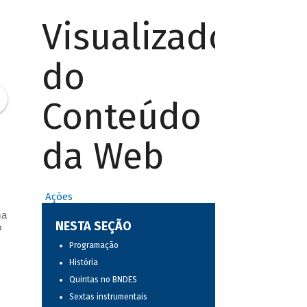
Visualizador
do
Conteúdo
da Web
Ações
ma
NESTA SEÇÃO
o
Programação
História
Quintas no BNDES
Sextas instrumentais