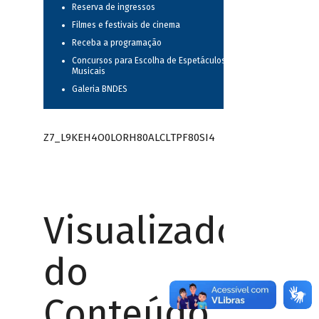
Reserva de ingressos
Filmes e festivais de cinema
Receba a programação
Concursos para Escolha de Espetáculos
Musicais
Galeria BNDES
Z7_L9KEH4O0LORH80ALCLTPF80SI4
Visualizador
do
Conteúdo