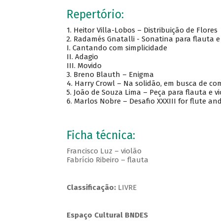
Repertório:
1. Heitor Villa-Lobos – Distribuição de Flores
2. Radamés Gnatalli - Sonatina para flauta e
I. Cantando com simplicidade
II. Adagio
III. Movido
3. Breno Blauth – Enigma
4. Harry Crowl – Na solidão, em busca de c
5. João de Souza Lima – Peça para flauta e v
6. Marlos Nobre – Desafio XXXIII for flute an
Ficha técnica:
Francisco Luz – violão
Fabrício Ribeiro – flauta
Classificação:
LIVRE
Espaço Cultural BNDES