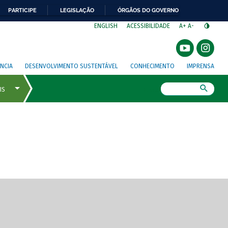
PARTICIPE
LEGISLAÇÃO
ÓRGÃOS DO GOVERNO
⁣
ENGLISH
ACESSIBILIDADE
A+
A-
NCIA
DESENVOLVIMENTO SUSTENTÁVEL
CONHECIMENTO
IMPRENSA
Busca
gem de tela