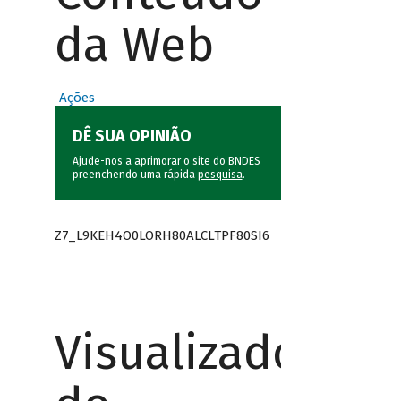
da Web
Ações
DÊ SUA OPINIÃO
Ajude-nos a aprimorar o site do BNDES
preenchendo uma rápida
pesquisa
.
Z7_L9KEH4O0LORH80ALCLTPF80SI6
Visualizador