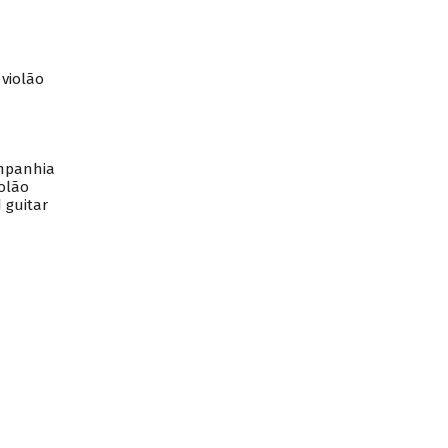
 violão
ompanhia
iolão
d guitar