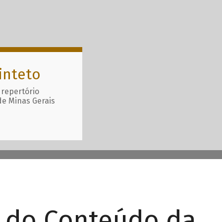
inteto
 repertório
de Minas Gerais
r do Conteúdo da