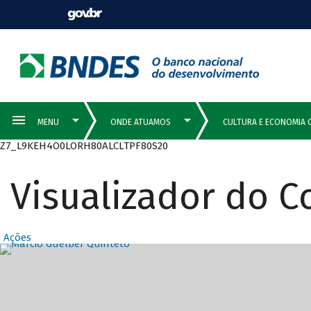
Z7_L9KEH4O0LORH80ALCLTPF80S20
Visualizador do 
Ações
Destaques Prin