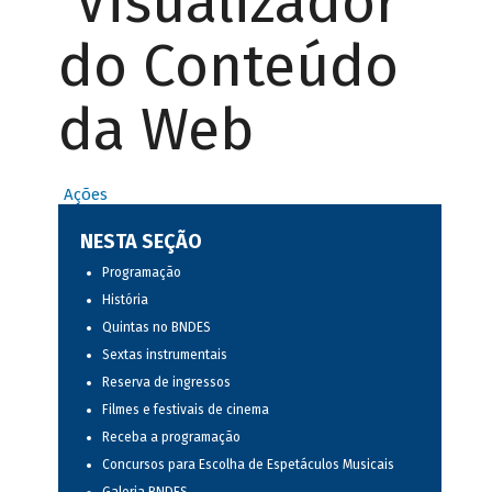
Visualizador
do Conteúdo
da Web
Ações
NESTA SEÇÃO
Programação
História
Quintas no BNDES
Sextas instrumentais
Reserva de ingressos
Filmes e festivais de cinema
Receba a programação
Concursos para Escolha de Espetáculos Musicais