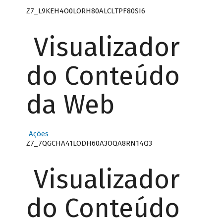
Z7_L9KEH4O0LORH80ALCLTPF80SI6
Visualizador
do Conteúdo
da Web
Ações
Z7_7QGCHA41LODH60A3OQA8RN14Q3
Visualizador
do Conteúdo