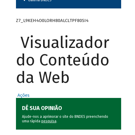
Galeria BNDES
Z7_L9KEH4O0LORH80ALCLTPF80SI4
Visualizador
do Conteúdo
da Web
Ações
DÊ SUA OPINIÃO
Ajude-nos a aprimorar o site do BNDES preenchendo
uma rápida
pesquisa
.