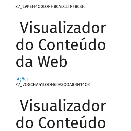
Z7_L9KEH4O0LORH80ALCLTPF80SI6
Visualizador
do Conteúdo
da Web
Ações
Z7_7QGCHA41LODH60A3OQA8RN14Q3
Visualizador
do Conteúdo