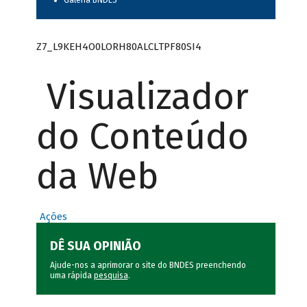
Galeria BNDES
Z7_L9KEH4O0LORH80ALCLTPF80SI4
Visualizador
do Conteúdo
da Web
Ações
DÊ SUA OPINIÃO
Ajude-nos a aprimorar o site do BNDES preenchendo
uma rápida
pesquisa
.