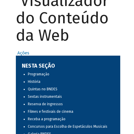
Visualizador
do Conteúdo
da Web
Ações
NESTA SEÇÃO
Programação
História
Quintas no BNDES
Sextas instrumentais
Reserva de ingressos
Filmes e festivais de cinema
Receba a programação
Concursos para Escolha de Espetáculos Musicais