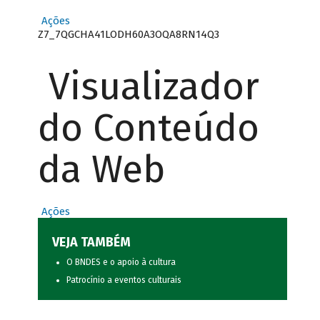
Ações
Z7_7QGCHA41LODH60A3OQA8RN14Q3
Visualizador
do Conteúdo
da Web
Ações
VEJA TAMBÉM
O BNDES e o apoio à cultura
Patrocínio a eventos culturais