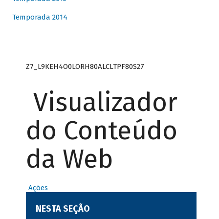
Temporada 2014
Z7_L9KEH4O0LORH80ALCLTPF80S27
Visualizador
do Conteúdo
da Web
Ações
NESTA SEÇÃO