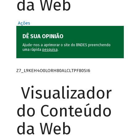
da Web
Ações
DÊ SUA OPINIÃO
Ajude-nos a aprimorar o site do BNDES preenchendo
uma rápida
pesquisa
.
Z7_L9KEH4O0LORH80ALCLTPF80SI6
Visualizador
do Conteúdo
da Web