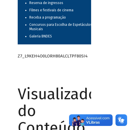
Reserva de ingressos
Filmes e festivais de cinema
Receba a programação
Concursos para Escolha de Espetáculos
Musicais
Galeria BNDES
Z7_L9KEH4O0LORH80ALCLTPF80SI4
Visualizador
do
Conteúdo