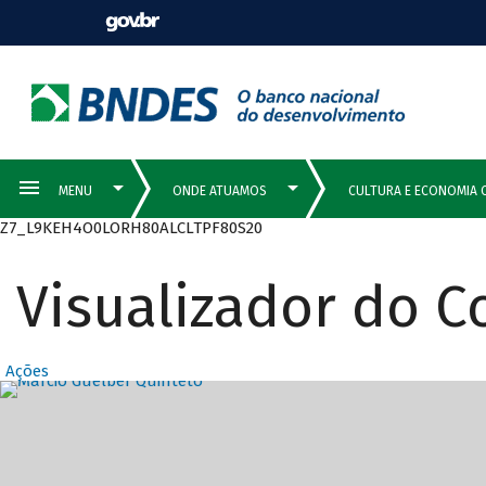
Z7_L9KEH4O0LORH80ALCLTPF80S20
Visualizador do 
Ações
Destaques Prin