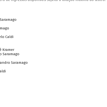
o Saramago
ramago
elo Caldi
bê Kramer
dro Saramago
Leandro Saramago
aldi