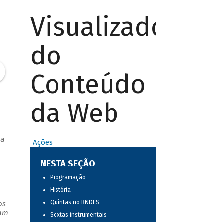
Visualizador
do
Conteúdo
da Web
 a
Ações
NESTA SEÇÃO
Programação
História
Quintas no BNDES
os
 um
Sextas instrumentais