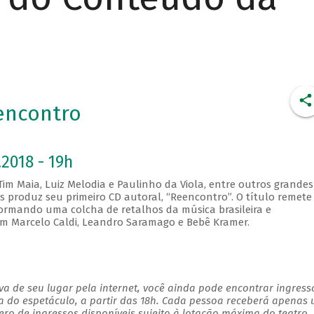
encontro
2018 - 19h
im Maia, Luiz Melodia e Paulinho da Viola, entre outros grandes
s produz seu primeiro CD autoral, “Reencontro”. O título remete
 formando uma colcha de retalhos da música brasileira e
com Marcelo Caldi, Leandro Saramago e Bebê Kramer.
a de seu lugar pela internet, você ainda pode encontrar ingress
a do espetáculo, a partir das 18h. Cada pessoa receberá apenas
o de ingressos disponíveis sujeito à lotação máxima do teatro.