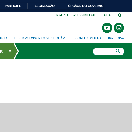
PARTICIPE
LEGISLAÇÃO
ÓRGÃOS DO GOVERNO
⁣
ENGLISH
ACESSIBILIDADE
A+
A-
NCIA
DESENVOLVIMENTO SUSTENTÁVEL
CONHECIMENTO
IMPRENSA
Busca
gem de tela