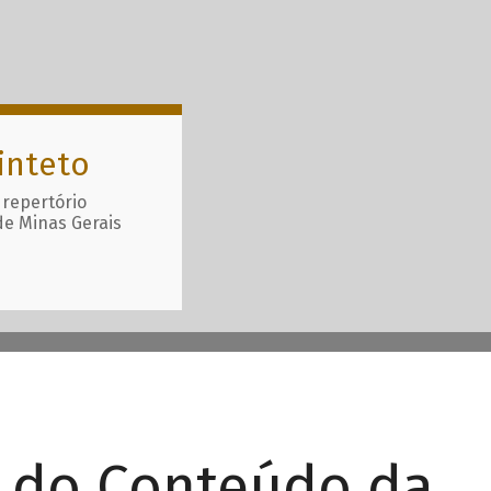
inteto
 repertório
de Minas Gerais
r do Conteúdo da