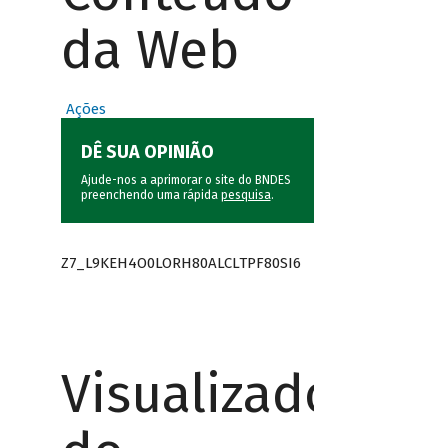
da Web
Ações
DÊ SUA OPINIÃO
Ajude-nos a aprimorar o site do BNDES
preenchendo uma rápida
pesquisa
.
Z7_L9KEH4O0LORH80ALCLTPF80SI6
Visualizador