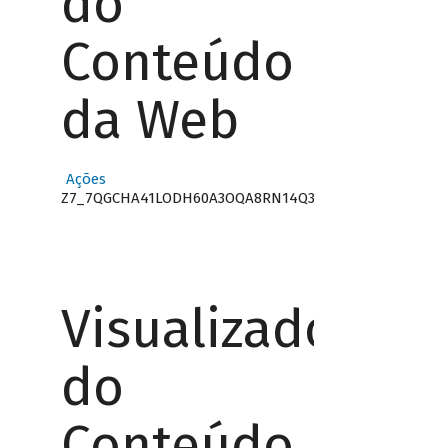
do
Conteúdo
da Web
Ações
Z7_7QGCHA41LODH60A3OQA8RN14Q3
Visualizador
do
Conteúdo