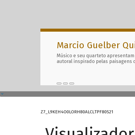
Marcio Guelber Qu
Músico e seu quarteto apresentam
autoral inspirado pelas paisagens 
Z7_L9KEH4O0LORH80ALCLTPF80S21
Visualizado