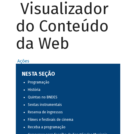
Visualizador
do Conteúdo
da Web
Ações
NESTA SEÇÃO
Programação
História
Quintas no BNDES
Sextas instrumentais
Reserva de ingressos
Filmes e festivais de cinema
Receba a programação