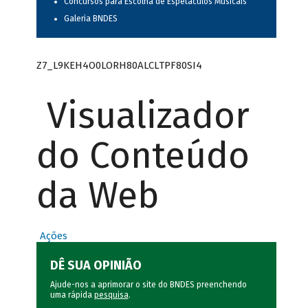
Concursos para Escolha de Espetáculos Musicais
Galeria BNDES
Z7_L9KEH4O0LORH80ALCLTPF80SI4
Visualizador
do Conteúdo
da Web
Ações
DÊ SUA OPINIÃO
Ajude-nos a aprimorar o site do BNDES preenchendo
uma rápida
pesquisa
.