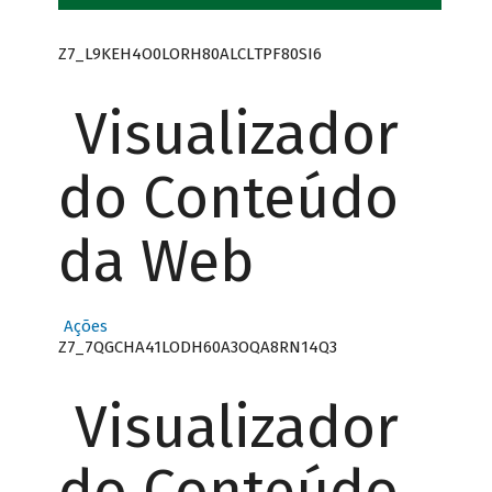
Z7_L9KEH4O0LORH80ALCLTPF80SI6
Visualizador
do Conteúdo
da Web
Ações
Z7_7QGCHA41LODH60A3OQA8RN14Q3
Visualizador
do Conteúdo