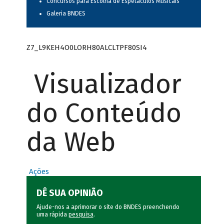
Concursos para Escolha de Espetáculos Musicais
Galeria BNDES
Z7_L9KEH4O0LORH80ALCLTPF80SI4
Visualizador
do Conteúdo
da Web
Ações
DÊ SUA OPINIÃO
Ajude-nos a aprimorar o site do BNDES preenchendo
uma rápida
pesquisa
.