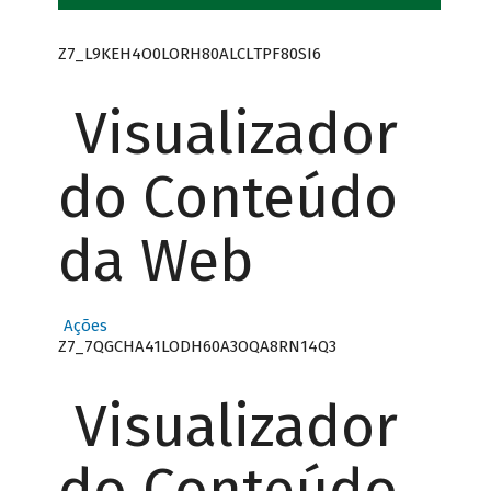
Z7_L9KEH4O0LORH80ALCLTPF80SI6
Visualizador
do Conteúdo
da Web
Ações
Z7_7QGCHA41LODH60A3OQA8RN14Q3
Visualizador
do Conteúdo