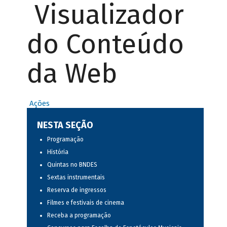
Visualizador
do Conteúdo
da Web
Ações
NESTA SEÇÃO
Programação
História
Quintas no BNDES
Sextas instrumentais
Reserva de ingressos
Filmes e festivais de cinema
Receba a programação