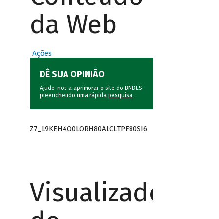
da Web
Ações
DÊ SUA OPINIÃO
Ajude-nos a aprimorar o site do BNDES
preenchendo uma rápida
pesquisa
.
Z7_L9KEH4O0LORH80ALCLTPF80SI6
Visualizador