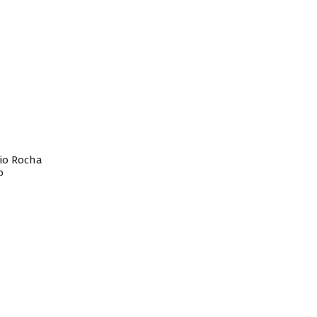
nio Rocha
o