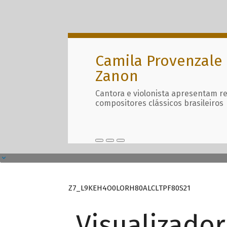
Camila Provenzale 
Zanon
Cantora e violonista apresentam r
compositores clássicos brasileiros
Z7_L9KEH4O0LORH80ALCLTPF80S21
Visualizado