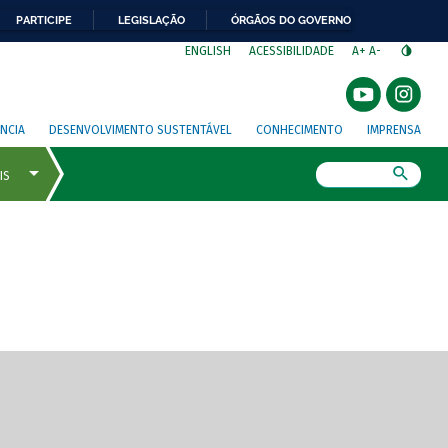
PARTICIPE
LEGISLAÇÃO
ÓRGÃOS DO GOVERNO
⁣
ENGLISH
ACESSIBILIDADE
A+
A-
NCIA
DESENVOLVIMENTO SUSTENTÁVEL
CONHECIMENTO
IMPRENSA
Busca
gem de tela