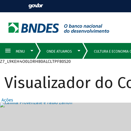
Z7_L9KEH4O0LORH80ALCLTPF80S20
Visualizador do 
Ações
Destaques Prin