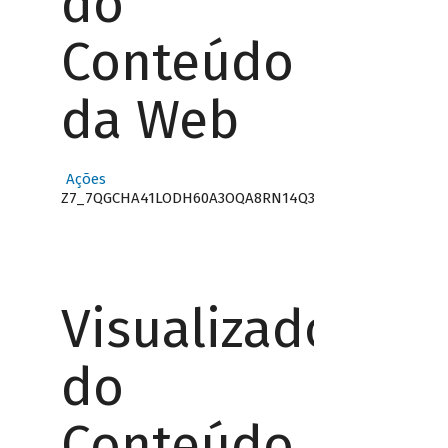
do
Conteúdo
da Web
Ações
Z7_7QGCHA41LODH60A3OQA8RN14Q3
Visualizador
do
Conteúdo