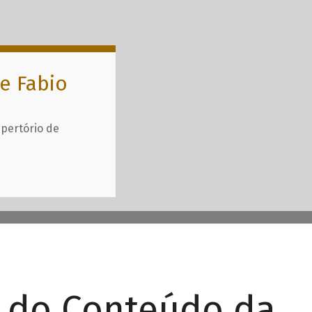
e Fabio
epertório de
r do Conteúdo da