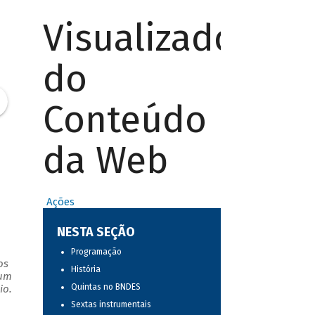
Visualizador
do
Conteúdo
da Web
Ações
NESTA SEÇÃO
Programação
os
História
 um
Quintas no BNDES
io.
Sextas instrumentais