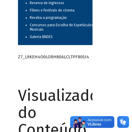
Reserva de ingressos
Filmes e festivais de cinema
Receba a programação
Concursos para Escolha de Espetáculos
Musicais
Galeria BNDES
Z7_L9KEH4O0LORH80ALCLTPF80SI4
Visualizador
do
Conteúdo