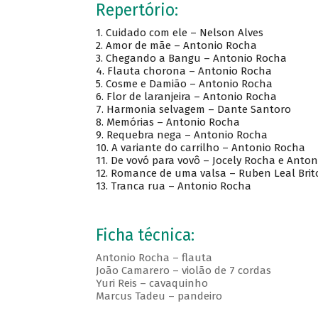
Repertório:
1.
Cuidado com ele – Nelson Alves
2.
Amor de mãe – Antonio Rocha
3.
Chegando a Bangu – Antonio Rocha
4.
Flauta chorona – Antonio Rocha
5.
Cosme e Damião – Antonio Rocha
6.
Flor de laranjeira – Antonio Rocha
7.
Harmonia selvagem – Dante Santoro
8.
Memórias – Antonio Rocha
9.
Requebra nega – Antonio Rocha
10.
A variante do carrilho – Antonio Rocha
11.
De vovó para vovô – Jocely Rocha e Anto
12.
Romance de uma valsa – Ruben Leal Brit
13.
Tranca rua – Antonio Rocha
Ficha técnica:
Antonio Rocha – flauta
João Camarero – violão de 7 cordas
Yuri Reis – cavaquinho
Marcus Tadeu – pandeiro