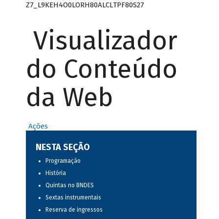
Z7_L9KEH4O0LORH80ALCLTPF80S27
Visualizador
do Conteúdo
da Web
Ações
NESTA SEÇÃO
Programação
História
Quintas no BNDES
Sextas instrumentais
Reserva de ingressos