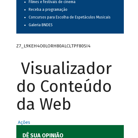
Filmes e festivais de cinema
Receba a programação
Concursos para Escolha de Espetáculos Musicais
Galeria BNDES
Z7_L9KEH4O0LORH80ALCLTPF80SI4
Visualizador
do Conteúdo
da Web
Ações
DÊ SUA OPINIÃO