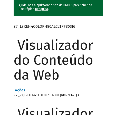
Ajude-nos a aprimorar o site do BNDES preenchendo
uma rápida
pesquisa
.
Z7_L9KEH4O0LORH80ALCLTPF80SI6
Visualizador
do Conteúdo
da Web
Ações
Z7_7QGCHA41LODH60A3OQA8RN14Q3
Visualizador