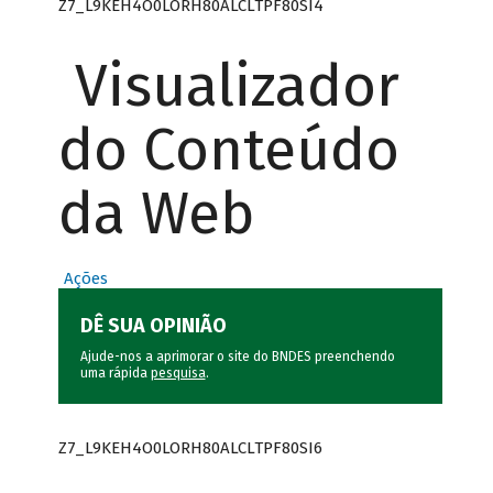
Z7_L9KEH4O0LORH80ALCLTPF80SI4
Visualizador
do Conteúdo
da Web
Ações
DÊ SUA OPINIÃO
Ajude-nos a aprimorar o site do BNDES preenchendo
uma rápida
pesquisa
.
Z7_L9KEH4O0LORH80ALCLTPF80SI6