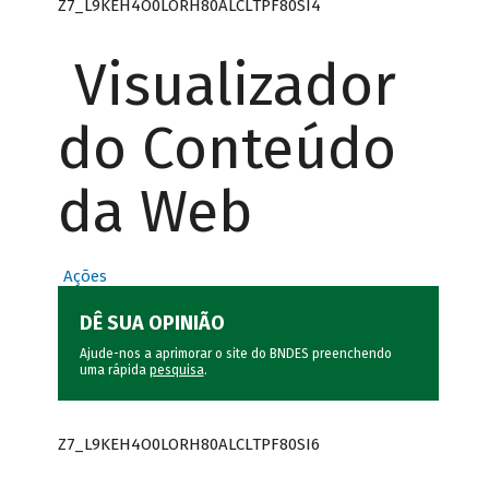
Z7_L9KEH4O0LORH80ALCLTPF80SI4
Visualizador
do Conteúdo
da Web
Ações
DÊ SUA OPINIÃO
Ajude-nos a aprimorar o site do BNDES preenchendo
uma rápida
pesquisa
.
Z7_L9KEH4O0LORH80ALCLTPF80SI6