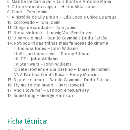
6. Manhã de Carnaval – Luiz Bonfá e Antonio Maria
7. O trenzinho do caipira – Heitor Villa-Lobos
8. Dindi – Tom Jobim
9. A história de Lily Braun – Edu Lobo e Chico Buarque
10. Corcovado – Tom Jobim
11. Chega de saudade – Tom Jobim
12. Nona sinfonia – Ludwig Van Beethoven
13. O bem e o mal – Danilo Caymmi e Dudu Falcão
14. Pot-pourri das trilhas mais famosas do cinema:
I. Indiana Jones – John Williams
II. Missão Impossível – Danny Elfman
III. E.T – John Williams
IV. Star Wars – John Williams
V. Sete Homens e um Destino – Elmer Bernstein
VI. A Pantera Cor de Rosa – Henry Mancini
15. O que é o amor – Danilo Caymmi e Dudu Falcão
16. Fly me to the moon – Bart Howard
17. And I love her – Lennon e McCartney
18. Something – George Harrison
Ficha técnica: