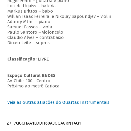
Roger Henri – guitarra e piano
Luiz de Urjaiss – bateria
Markus Brittos – baixo
Willian Isaac Ferreira e Nikolay Sapoundjev – violin
Adaury Mthé – piano
Samuel Passos – viola
Paulo Santoro – violoncelo
Claudio Alves – contrabaixo
Dirceu Leite – sopros
Classificação:
LIVRE
Espaço Cultural BNDES
Av, Chile, 100 - Centro
Próximo ao metrô Carioca
Veja as outras atrações do Quartas Instrumentais
Z7_7QGCHA41LODH60A3OQA8RN14Q1