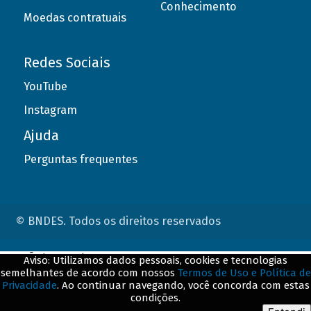
Conhecimento
Moedas contratuais
Redes Sociais
YouTube
Instagram
Ajuda
Perguntas frequentes
© BNDES. Todos os direitos reservados
ConteÃºdo complementar
Aviso: Utilizamos dados pessoais, cookies e tecnologias
semelhantes de acordo com nossos
Termos de Uso e Política de
${title}
${badge}
Privacidade
. Ao continuar navegando, você concorda com estas
condições.
${loading}