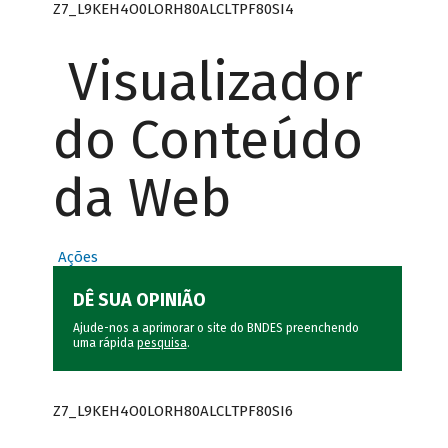
Z7_L9KEH4O0LORH80ALCLTPF80SI4
Visualizador
do Conteúdo
da Web
Ações
DÊ SUA OPINIÃO
Ajude-nos a aprimorar o site do BNDES preenchendo
uma rápida
pesquisa
.
Z7_L9KEH4O0LORH80ALCLTPF80SI6