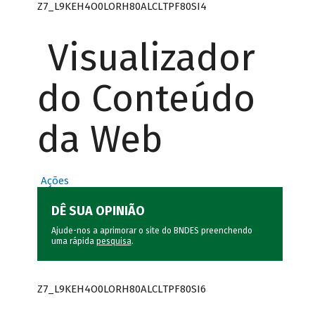
Z7_L9KEH4O0LORH80ALCLTPF80SI4
Visualizador
do Conteúdo
da Web
Ações
DÊ SUA OPINIÃO
Ajude-nos a aprimorar o site do BNDES preenchendo
uma rápida
pesquisa
.
Z7_L9KEH4O0LORH80ALCLTPF80SI6