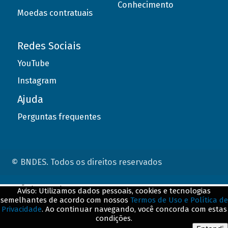
Conhecimento
Moedas contratuais
Redes Sociais
YouTube
Instagram
Ajuda
Perguntas frequentes
© BNDES. Todos os direitos reservados
ConteÃºdo complementar
Aviso: Utilizamos dados pessoais, cookies e tecnologias
semelhantes de acordo com nossos
Termos de Uso e Política de
${title}
${badge}
Privacidade
. Ao continuar navegando, você concorda com estas
condições.
${loading}