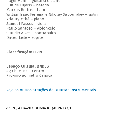
Roger Henri – guitarra e piano
Luiz de Urjaiss – bateria
Markus Brittos – baixo
Willian Isaac Ferreira e Nikolay Sapoundjev – violin
Adaury Mthé – piano
Samuel Passos – viola
Paulo Santoro – violoncelo
Claudio Alves – contrabaixo
Dirceu Leite – sopros
Classificação:
LIVRE
Espaço Cultural BNDES
Av, Chile, 100 - Centro
Próximo ao metrô Carioca
Veja as outras atrações do Quartas Instrumentais
Z7_7QGCHA41LODH60A3OQA8RN14Q1