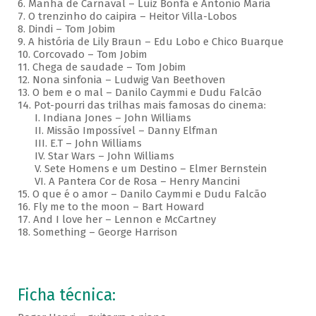
6. Manhã de Carnaval – Luiz Bonfá e Antonio Maria
7. O trenzinho do caipira – Heitor Villa-Lobos
8. Dindi – Tom Jobim
9. A história de Lily Braun – Edu Lobo e Chico Buarque
10. Corcovado – Tom Jobim
11. Chega de saudade – Tom Jobim
12. Nona sinfonia – Ludwig Van Beethoven
13. O bem e o mal – Danilo Caymmi e Dudu Falcão
14. Pot-pourri das trilhas mais famosas do cinema:
I. Indiana Jones – John Williams
II. Missão Impossível – Danny Elfman
III. E.T – John Williams
IV. Star Wars – John Williams
V. Sete Homens e um Destino – Elmer Bernstein
VI. A Pantera Cor de Rosa – Henry Mancini
15. O que é o amor – Danilo Caymmi e Dudu Falcão
16. Fly me to the moon – Bart Howard
17. And I love her – Lennon e McCartney
18. Something – George Harrison
Ficha técnica: