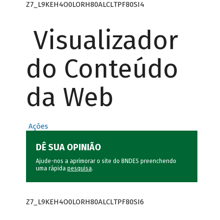
Z7_L9KEH4O0LORH80ALCLTPF80SI4
Visualizador
do Conteúdo
da Web
Ações
DÊ SUA OPINIÃO
Ajude-nos a aprimorar o site do BNDES preenchendo
uma rápida
pesquisa
.
Z7_L9KEH4O0LORH80ALCLTPF80SI6