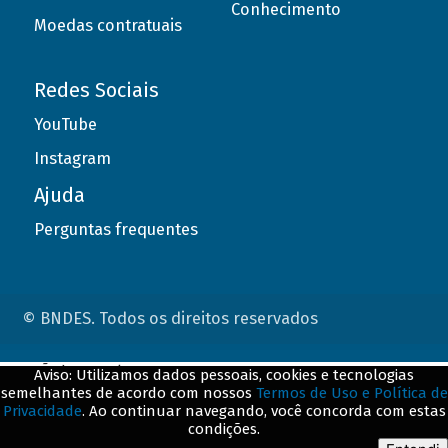
Conhecimento
Moedas contratuais
Redes Sociais
YouTube
Instagram
Ajuda
Perguntas frequentes
© BNDES. Todos os direitos reservados
ConteÃºdo complementar
Aviso: Utilizamos dados pessoais, cookies e tecnologias
semelhantes de acordo com nossos
Termos de Uso e Política de
${title}
${badge}
Privacidade
. Ao continuar navegando, você concorda com estas
condições.
${loading}