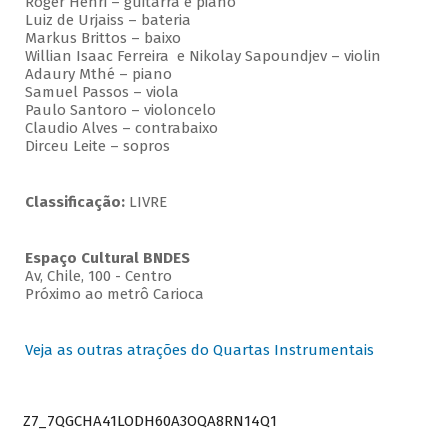
Roger Henri – guitarra e piano
Luiz de Urjaiss – bateria
Markus Brittos – baixo
Willian Isaac Ferreira e Nikolay Sapoundjev – violin
Adaury Mthé – piano
Samuel Passos – viola
Paulo Santoro – violoncelo
Claudio Alves – contrabaixo
Dirceu Leite – sopros
Classificação:
LIVRE
Espaço Cultural BNDES
Av, Chile, 100 - Centro
Próximo ao metrô Carioca
Veja as outras atrações do Quartas Instrumentais
Z7_7QGCHA41LODH60A3OQA8RN14Q1