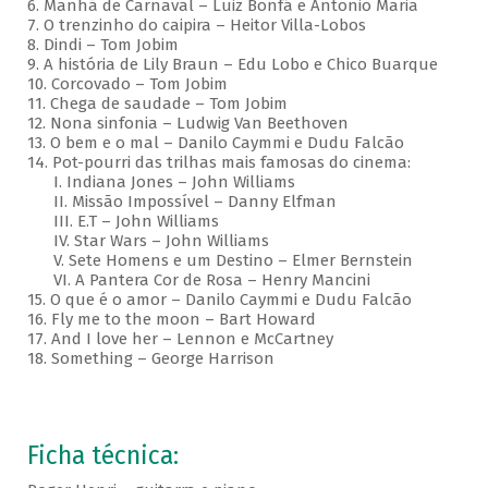
6. Manhã de Carnaval – Luiz Bonfá e Antonio Maria
7. O trenzinho do caipira – Heitor Villa-Lobos
8. Dindi – Tom Jobim
9. A história de Lily Braun – Edu Lobo e Chico Buarque
10. Corcovado – Tom Jobim
11. Chega de saudade – Tom Jobim
12. Nona sinfonia – Ludwig Van Beethoven
13. O bem e o mal – Danilo Caymmi e Dudu Falcão
14. Pot-pourri das trilhas mais famosas do cinema:
I. Indiana Jones – John Williams
II. Missão Impossível – Danny Elfman
III. E.T – John Williams
IV. Star Wars – John Williams
V. Sete Homens e um Destino – Elmer Bernstein
VI. A Pantera Cor de Rosa – Henry Mancini
15. O que é o amor – Danilo Caymmi e Dudu Falcão
16. Fly me to the moon – Bart Howard
17. And I love her – Lennon e McCartney
18. Something – George Harrison
Ficha técnica: