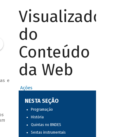
Visualizador
do
Conteúdo
da Web
tas e
Ações
NESTA SEÇÃO
Programação
os
História
 um
Quintas no BNDES
Sextas instrumentais