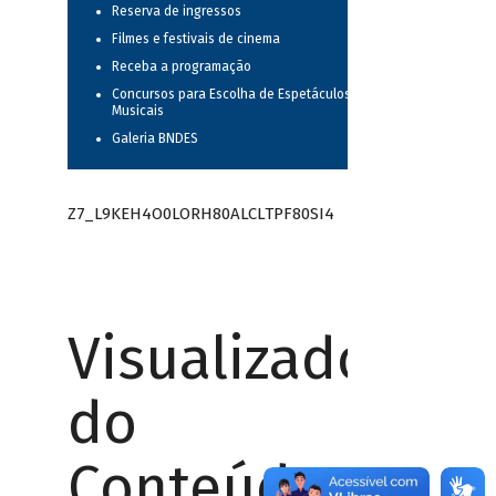
Reserva de ingressos
Filmes e festivais de cinema
Receba a programação
Concursos para Escolha de Espetáculos
Musicais
Galeria BNDES
Z7_L9KEH4O0LORH80ALCLTPF80SI4
Visualizador
do
Conteúdo