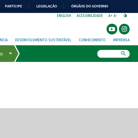
PARTICIPE
LEGISLAÇÃO
ÓRGÃOS DO GOVERNO
⁣
ENGLISH
ACESSIBILIDADE
A+
A-
NCIA
DESENVOLVIMENTO SUSTENTÁVEL
CONHECIMENTO
IMPRENSA
Busca
gem de tela