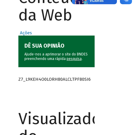
da Web
Ações
DÊ SUA OPINIÃO
Ajude-nos a aprimorar o site do BNDES
preenchendo uma rápida
pesquisa
.
Z7_L9KEH4O0LORH80ALCLTPF80SI6
Visualizador