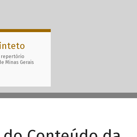
inteto
 repertório
de Minas Gerais
r do Conteúdo da