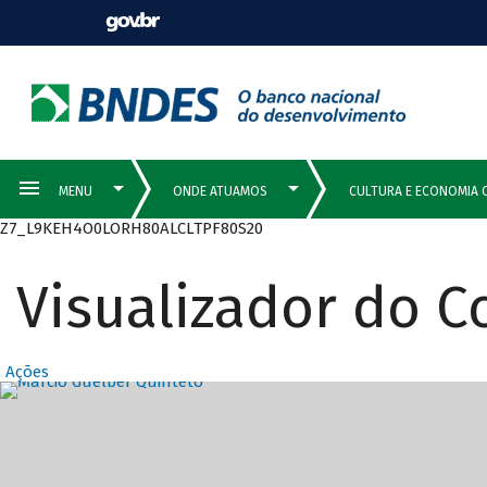
Z7_L9KEH4O0LORH80ALCLTPF80S20
Visualizador do 
Ações
Destaques Prin