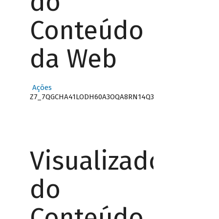
do
Conteúdo
da Web
Ações
Z7_7QGCHA41LODH60A3OQA8RN14Q3
Visualizador
do
Conteúdo