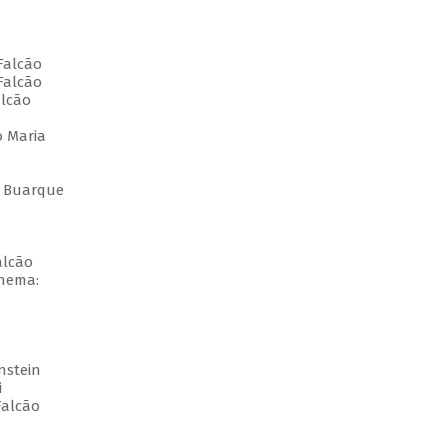
Falcão
Falcão
alcão
o Maria
co Buarque
alcão
inema:
nstein
i
Falcão