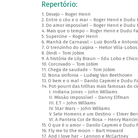
Repertório:
1. Desejo – Roger Henri
2. Entre o céu e o mar – Roger Henri e Dudu 
3. Do amor impossível – Roger Henri e Dudu 
4. Mais que o tempo – Roger Henri e Dudu F
5. Supercine – Roger Henri
6. Manhã de Carnaval – Luiz Bonfá e Antoni
7. O trenzinho do caipira – Heitor Villa-Lobos
8. Dindi – Tom Jobim
9. A história de Lily Braun – Edu Lobo e Chi
10. Corcovado – Tom Jobim
11. Chega de saudade – Tom Jobim
12. Nona sinfonia – Ludwig Van Beethoven
13. O bem e o mal – Danilo Caymmi e Dudu F
14. Pot-pourri das trilhas mais famosas do c
I. Indiana Jones – John Williams
II. Missão Impossível – Danny Elfman
III. E.T – John Williams
IV. Star Wars – John Williams
V. Sete Homens e um Destino – Elmer Ber
VI. A Pantera Cor de Rosa – Henry Mancin
15. O que é o amor – Danilo Caymmi e Dudu 
16. Fly me to the moon – Bart Howard
17. And I love her – Lennon e McCartney