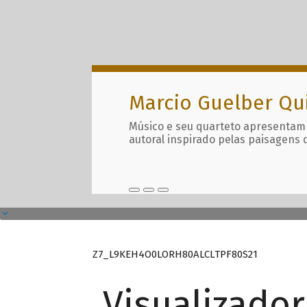
Marcio Guelber Qu
Músico e seu quarteto apresentam
autoral inspirado pelas paisagens 
Z7_L9KEH4O0LORH80ALCLTPF80S21
Visualizado