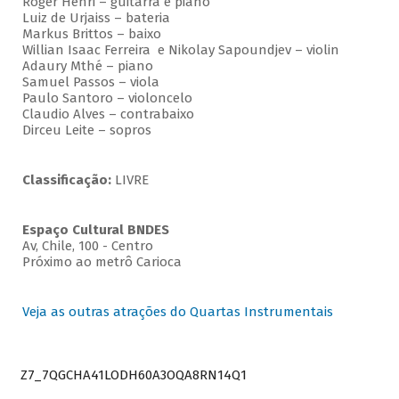
Roger Henri – guitarra e piano
Luiz de Urjaiss – bateria
Markus Brittos – baixo
Willian Isaac Ferreira e Nikolay Sapoundjev – violin
Adaury Mthé – piano
Samuel Passos – viola
Paulo Santoro – violoncelo
Claudio Alves – contrabaixo
Dirceu Leite – sopros
Classificação:
LIVRE
Espaço Cultural BNDES
Av, Chile, 100 - Centro
Próximo ao metrô Carioca
Veja as outras atrações do Quartas Instrumentais
Z7_7QGCHA41LODH60A3OQA8RN14Q1