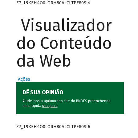
Z7_L9KEH4O0LORH80ALCLTPF80SI4
Visualizador
do Conteúdo
da Web
Ações
DÊ SUA OPINIÃO
Ajude-nos a aprimorar o site do BNDES preenchendo
uma rápida
pesquisa
.
Z7_L9KEH4O0LORH80ALCLTPF80SI6