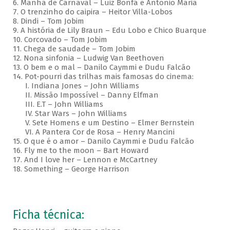
6. Manhã de Carnaval – Luiz Bonfá e Antonio Maria
7. O trenzinho do caipira – Heitor Villa-Lobos
8. Dindi – Tom Jobim
9. A história de Lily Braun – Edu Lobo e Chico Buarque
10. Corcovado – Tom Jobim
11. Chega de saudade – Tom Jobim
12. Nona sinfonia – Ludwig Van Beethoven
13. O bem e o mal – Danilo Caymmi e Dudu Falcão
14. Pot-pourri das trilhas mais famosas do cinema:
I. Indiana Jones – John Williams
II. Missão Impossível – Danny Elfman
III. E.T – John Williams
IV. Star Wars – John Williams
V. Sete Homens e um Destino – Elmer Bernstein
VI. A Pantera Cor de Rosa – Henry Mancini
15. O que é o amor – Danilo Caymmi e Dudu Falcão
16. Fly me to the moon – Bart Howard
17. And I love her – Lennon e McCartney
18. Something – George Harrison
Ficha técnica: