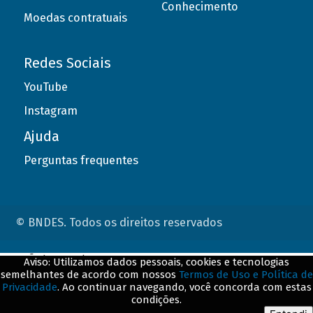
Conhecimento
Moedas contratuais
Redes Sociais
YouTube
Instagram
Ajuda
Perguntas frequentes
© BNDES. Todos os direitos reservados
ConteÃºdo complementar
Aviso: Utilizamos dados pessoais, cookies e tecnologias
semelhantes de acordo com nossos
Termos de Uso e Política de
${title}
${badge}
Privacidade
. Ao continuar navegando, você concorda com estas
condições.
${loading}