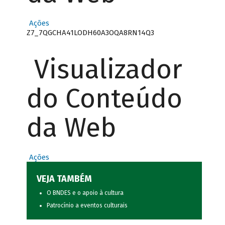
Ações
Z7_7QGCHA41LODH60A3OQA8RN14Q3
Visualizador
do Conteúdo
da Web
Ações
VEJA TAMBÉM
O BNDES e o apoio à cultura
Patrocínio a eventos culturais