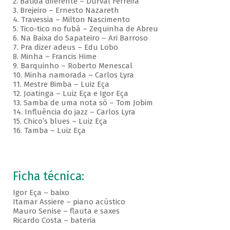
2. Batida diferente – Durval Ferreira
3. Brejeiro – Ernesto Nazareth
4. Travessia – Milton Nascimento
5. Tico-tico no fubá – Zequinha de Abreu
6. Na Baixa do Sapateiro – Ari Barroso
7. Pra dizer adeus – Edu Lobo
8. Minha – Francis Hime
9. Barquinho – Roberto Menescal
10. Minha namorada – Carlos Lyra
11. Mestre Bimba – Luiz Eça
12. Joatinga – Luiz Eça e Igor Eça
13. Samba de uma nota só – Tom Jobim
14. Influência do jazz – Carlos Lyra
15. Chico’s blues – Luiz Eça
16. Tamba – Luiz Eça
Ficha técnica:
Igor Eça – baixo
Itamar Assiere – piano acústico
Mauro Senise – flauta e saxes
Ricardo Costa – bateria