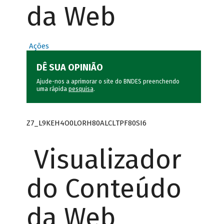
da Web
Ações
DÊ SUA OPINIÃO
Ajude-nos a aprimorar o site do BNDES preenchendo
uma rápida
pesquisa
.
Z7_L9KEH4O0LORH80ALCLTPF80SI6
Visualizador
do Conteúdo
da Web