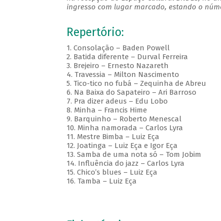
ingresso com lugar marcado, estando o númer
Repertório:
1. Consolação – Baden Powell
2. Batida diferente – Durval Ferreira
3. Brejeiro – Ernesto Nazareth
4. Travessia – Milton Nascimento
5. Tico-tico no fubá – Zequinha de Abreu
6. Na Baixa do Sapateiro – Ari Barroso
7. Pra dizer adeus – Edu Lobo
8. Minha – Francis Hime
9. Barquinho – Roberto Menescal
10. Minha namorada – Carlos Lyra
11. Mestre Bimba – Luiz Eça
12. Joatinga – Luiz Eça e Igor Eça
13. Samba de uma nota só – Tom Jobim
14. Influência do jazz – Carlos Lyra
15. Chico’s blues – Luiz Eça
16. Tamba – Luiz Eça