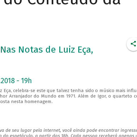
Nas Notas de Luiz Eça,
2018 - 19h
iz Eça, celebra-se este que talvez tenha sido o músico mais infl
hor Arranjador do Mundo em 1971. Além de Igor, o quarteto 
o Costa nesta homenagem
.
a de seu lugar pela internet, você ainda pode encontrar ingress
a do espetáculo, a partir das 18h. Cada pessoa receberá apenas