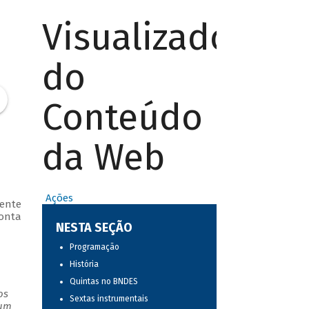
Visualizador
do
Conteúdo
da Web
Ações
uente
conta
NESTA SEÇÃO
Programação
História
Quintas no BNDES
os
Sextas instrumentais
 um