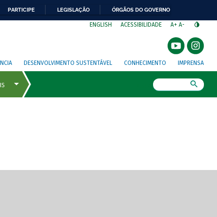
PARTICIPE
LEGISLAÇÃO
ÓRGÃOS DO GOVERNO
⁣
ENGLISH
ACESSIBILIDADE
A+
A-
NCIA
DESENVOLVIMENTO SUSTENTÁVEL
CONHECIMENTO
IMPRENSA
Busca
gem de tela