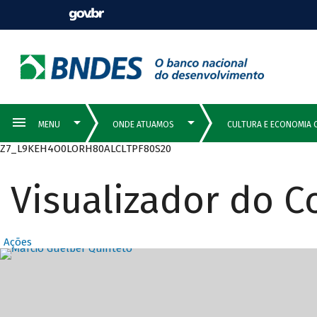
Z7_L9KEH4O0LORH80ALCLTPF80S20
Visualizador do 
Ações
Destaques Prin