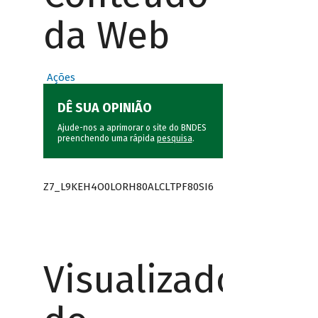
da Web
Ações
DÊ SUA OPINIÃO
Ajude-nos a aprimorar o site do BNDES
preenchendo uma rápida
pesquisa
.
Z7_L9KEH4O0LORH80ALCLTPF80SI6
Visualizador