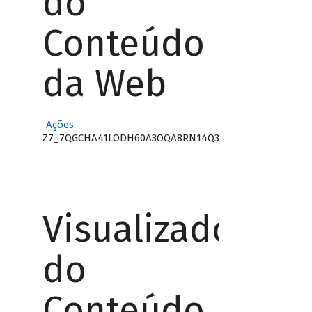
do
Conteúdo
da Web
Ações
Z7_7QGCHA41LODH60A3OQA8RN14Q3
Visualizador
do
Conteúdo