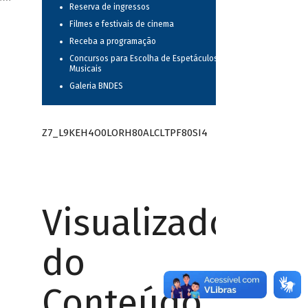
Reserva de ingressos
Filmes e festivais de cinema
Receba a programação
Concursos para Escolha de Espetáculos
Musicais
Galeria BNDES
Z7_L9KEH4O0LORH80ALCLTPF80SI4
Visualizador
do
Conteúdo