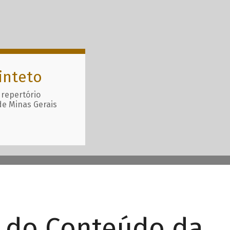
inteto
 repertório
de Minas Gerais
r do Conteúdo da