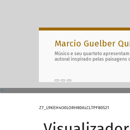
Marcio Guelber Qu
Músico e seu quarteto apresentam
autoral inspirado pelas paisagens 
Z7_L9KEH4O0LORH80ALCLTPF80S21
Visualizado