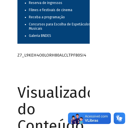
Reserva de ingressos
Filmes e festivais de cinema
Receba a programação
Concursos para Escolha de Espetáculos
Musicais
Galeria BNDES
Z7_L9KEH4O0LORH80ALCLTPF80SI4
Visualizador
do
Conteúdo