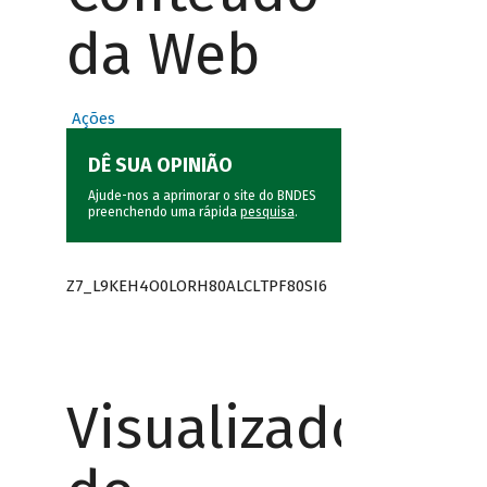
da Web
Ações
DÊ SUA OPINIÃO
Ajude-nos a aprimorar o site do BNDES
preenchendo uma rápida
pesquisa
.
Z7_L9KEH4O0LORH80ALCLTPF80SI6
Visualizador