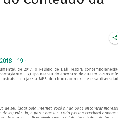
2018 - 19h
mental de 2017, o Relógio de Dalí respira contemporaneida
 contagiante. O grupo nasceu do encontro de quatro jovens mú
musicais – do jazz à MPB, do choro ao rock – e essa diversida
a de seu lugar pela internet, você ainda pode encontrar ingress
a do espetáculo, a partir das 18h. Cada pessoa receberá apenas
o de ingressos disponíveis sujeito à lotação máxima do teatro.