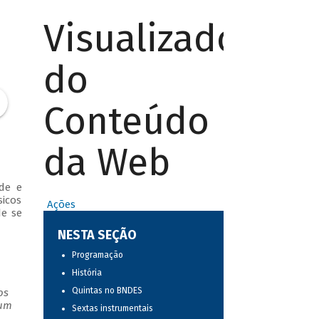
Visualizador
do
Conteúdo
da Web
de e
sicos
Ações
de se
NESTA SEÇÃO
Programação
História
Quintas no BNDES
os
 um
Sextas instrumentais