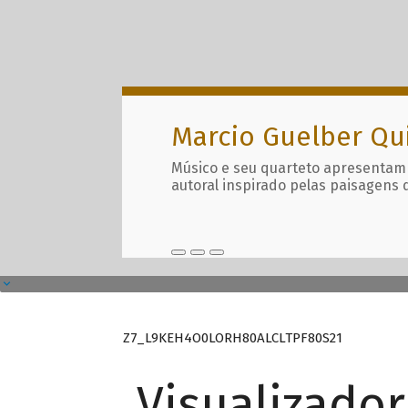
Marcio Guelber Qu
Músico e seu quarteto apresentam
autoral inspirado pelas paisagens 
Z7_L9KEH4O0LORH80ALCLTPF80S21
Visualizado