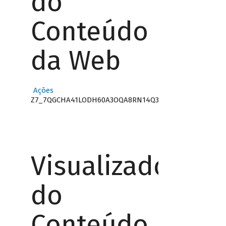
do
Conteúdo
da Web
Ações
Z7_7QGCHA41LODH60A3OQA8RN14Q3
Visualizador
do
Conteúdo