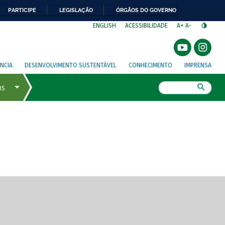
PARTICIPE
LEGISLAÇÃO
ÓRGÃOS DO GOVERNO
⁣
ENGLISH
ACESSIBILIDADE
A+
A-
NCIA
DESENVOLVIMENTO SUSTENTÁVEL
CONHECIMENTO
IMPRENSA
Busca
gem de tela