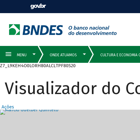
Z7_L9KEH4O0LORH80ALCLTPF80S20
Visualizador do 
Ações
Destaques Prin