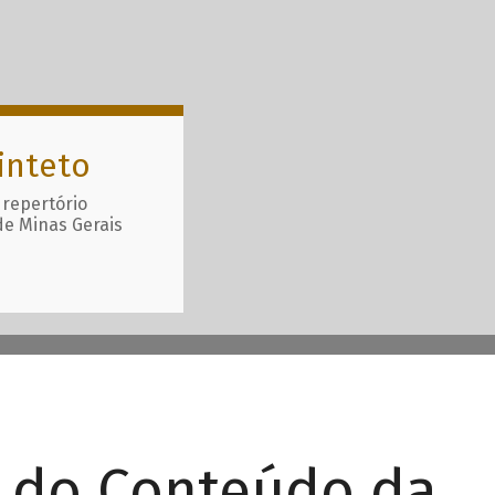
inteto
 repertório
de Minas Gerais
r do Conteúdo da