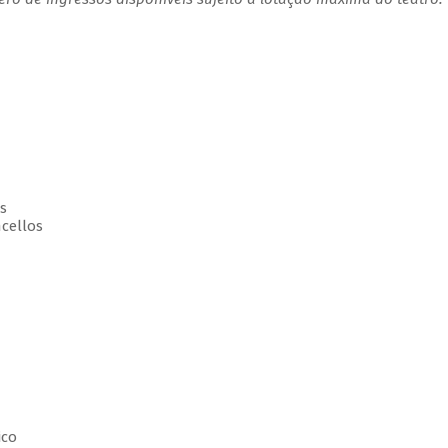
s
cellos
ico