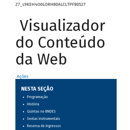
Z7_L9KEH4O0LORH80ALCLTPF80S27
Visualizador
do Conteúdo
da Web
Ações
NESTA SEÇÃO
Programação
História
Quintas no BNDES
Sextas instrumentais
Reserva de ingressos