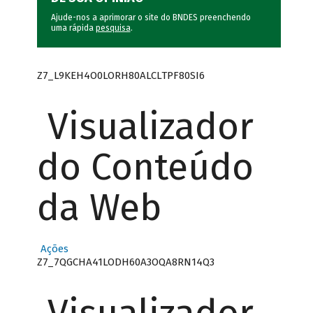
Ajude-nos a aprimorar o site do BNDES preenchendo
uma rápida
pesquisa
.
Z7_L9KEH4O0LORH80ALCLTPF80SI6
Visualizador
do Conteúdo
da Web
Ações
Z7_7QGCHA41LODH60A3OQA8RN14Q3