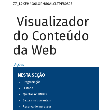
Z7_L9KEH4O0LORH80ALCLTPF80S27
Visualizador
do Conteúdo
da Web
Ações
NESTA SEÇÃO
Programação
História
Quintas no BNDES
Sextas instrumentais
Reserva de ingressos