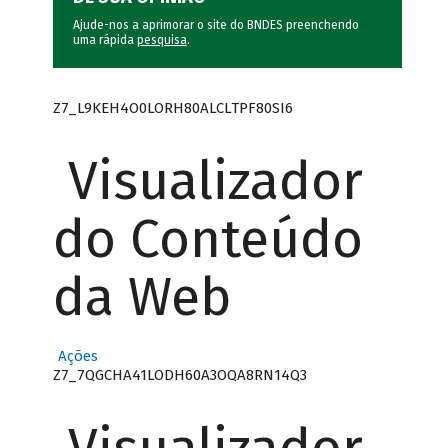
Ajude-nos a aprimorar o site do BNDES preenchendo
uma rápida
pesquisa
.
Z7_L9KEH4O0LORH80ALCLTPF80SI6
Visualizador
do Conteúdo
da Web
Ações
Z7_7QGCHA41LODH60A3OQA8RN14Q3