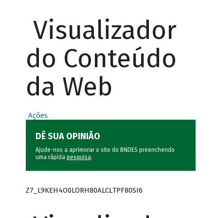
Visualizador
do Conteúdo
da Web
Ações
DÊ SUA OPINIÃO
Ajude-nos a aprimorar o site do BNDES preenchendo
uma rápida
pesquisa
.
Z7_L9KEH4O0LORH80ALCLTPF80SI6