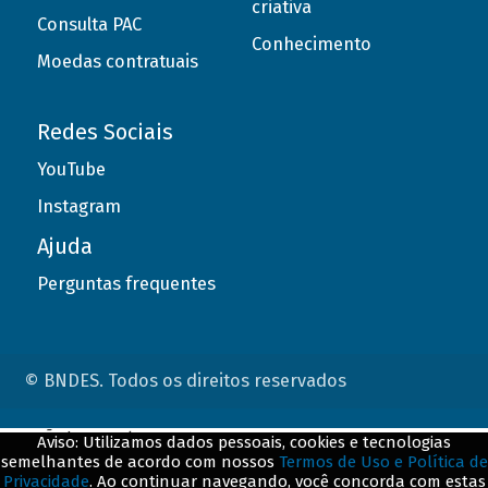
criativa
Consulta PAC
Conhecimento
Moedas contratuais
Redes Sociais
YouTube
Instagram
Ajuda
Perguntas frequentes
© BNDES. Todos os direitos reservados
ConteÃºdo complementar
Aviso: Utilizamos dados pessoais, cookies e tecnologias
semelhantes de acordo com nossos
Termos de Uso e Política de
${title}
${badge}
Privacidade
. Ao continuar navegando, você concorda com estas