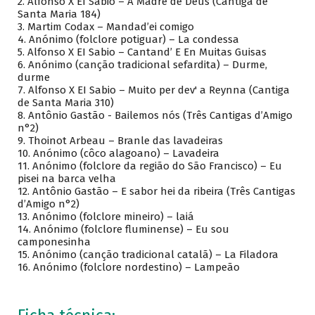
2.
Alfonso X EI Sabio – A Madre de Deus (Cantiga de
Santa Maria 184)
3.
Martim Codax – Mandad’ei comigo
4.
Anónimo (folclore potiguar) – La condessa
5.
Alfonso X EI Sabio – Cantand’ E En Muitas Guisas
6.
Anónimo (canção tradicional sefardita) – Durme,
durme
7.
Alfonso X EI Sabio – Muito per dev' a Reynna (Cantiga
de Santa Maria 310)
8.
Antônio Gastão - Bailemos nós (Três Cantigas d’Amigo
n°2)
9.
Thoinot Arbeau – Branle das lavadeiras
10.
Anónimo (côco alagoano) – Lavadeira
11.
Anónimo (folclore da região do São Francisco) – Eu
pisei na barca velha
12.
Antônio Gastão – E sabor hei da ribeira (Três Cantigas
d’Amigo n°2)
13.
Anónimo (folclore mineiro) – laiá
14.
Anónimo (folclore fluminense) – Eu sou
camponesinha
15.
Anónimo (canção tradicional catalã) – La Filadora
16.
Anónimo (folclore nordestino) – Lampeão