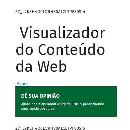
Z7_L9KEH4O0LORH80ALCLTPF80SI4
Visualizador
do Conteúdo
da Web
Ações
DÊ SUA OPINIÃO
Ajude-nos a aprimorar o site do BNDES preenchendo
uma rápida
pesquisa
.
Z7_L9KEH4O0LORH80ALCLTPF80SI6