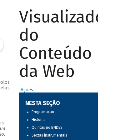
Visualizador
do
Conteúdo
da Web
solos
pelas
Ações
NESTA SEÇÃO
Programação
História
os
Quintas no BNDES
 um
io.
Sextas instrumentais