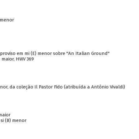
 menor
mproviso em mi (E) menor sobre "An Italian Ground"
) maior, HWV 369
or, da coleção Il Pastor Fido (atribuída a Antônio Vivaldi)
maior
si (B) menor