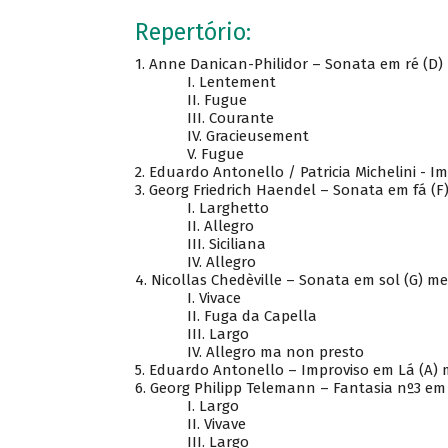
Repertório:
1.
Anne Danican-Philidor – Sonata em ré (D)
I.
Lentement
II.
Fugue
III.
Courante
IV.
Gracieusement
V.
Fugue
2.
Eduardo Antonello / Patricia Michelini - I
3.
Georg Friedrich Haendel – Sonata em fá (F
I.
Larghetto
II.
Allegro
III.
Siciliana
IV.
Allegro
4.
Nicollas Chedèville – Sonata em sol (G) men
I.
Vivace
II.
Fuga da Capella
III.
Largo
IV.
Allegro ma non presto
5.
Eduardo Antonello – Improviso em Lá (A) 
6.
Georg Philipp Telemann – Fantasia nº3 em 
I.
Largo
II.
Vivave
III.
Largo