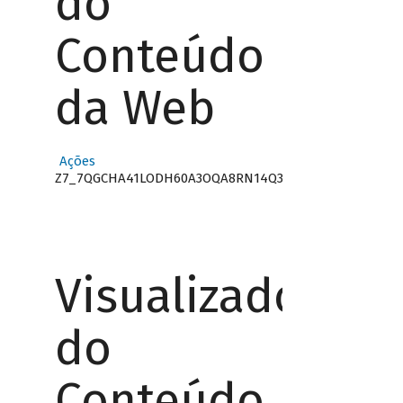
do
Conteúdo
da Web
Ações
Z7_7QGCHA41LODH60A3OQA8RN14Q3
Visualizador
do
Conteúdo