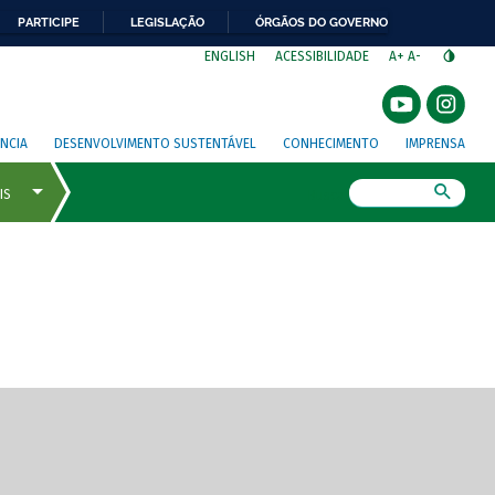
PARTICIPE
LEGISLAÇÃO
ÓRGÃOS DO GOVERNO
⁣
ENGLISH
ACESSIBILIDADE
A+
A-
NCIA
DESENVOLVIMENTO SUSTENTÁVEL
CONHECIMENTO
IMPRENSA
Busca
gem de tela