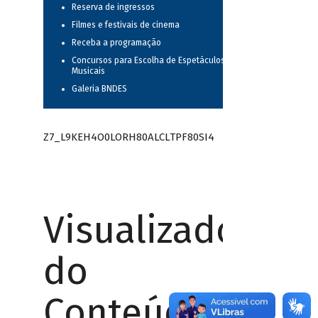
Reserva de ingressos
Filmes e festivais de cinema
Receba a programação
Concursos para Escolha de Espetáculos
Musicais
Galeria BNDES
Z7_L9KEH4O0LORH80ALCLTPF80SI4
Visualizador
do
Conteúdo