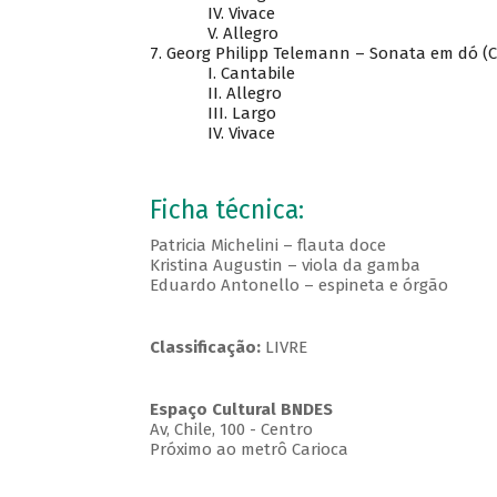
IV.
Vivace
V.
Allegro
7.
Georg Philipp Telemann – Sonata em dó (C)
I.
Cantabile
II.
Allegro
III.
Largo
IV.
Vivace
Ficha técnica:
Patricia Michelini – flauta doce
Kristina Augustin – viola da gamba
Eduardo Antonello – espineta e órgão
Classificação:
LIVRE
Espaço Cultural BNDES
Av, Chile, 100 - Centro
Próximo ao metrô Carioca