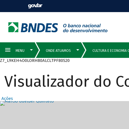
Z7_L9KEH4O0LORH80ALCLTPF80S20
Visualizador do 
Ações
Destaques Prin