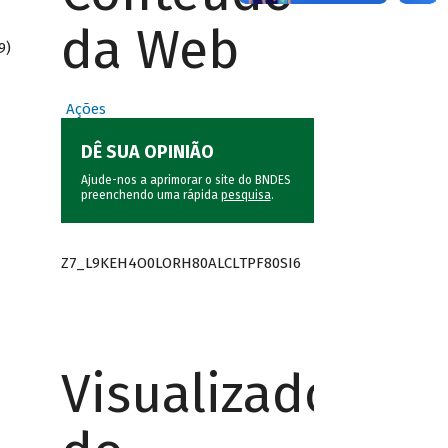
da Web
9)
Ações
DÊ SUA OPINIÃO
Ajude-nos a aprimorar o site do BNDES
preenchendo uma rápida
pesquisa
.
Z7_L9KEH4O0LORH80ALCLTPF80SI6
Visualizador