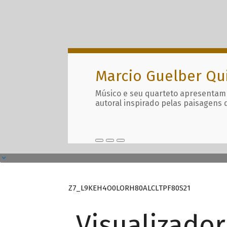
Marcio Guelber Qu
Músico e seu quarteto apresentam
autoral inspirado pelas paisagens 
Z7_L9KEH4O0LORH80ALCLTPF80S21
Visualizado