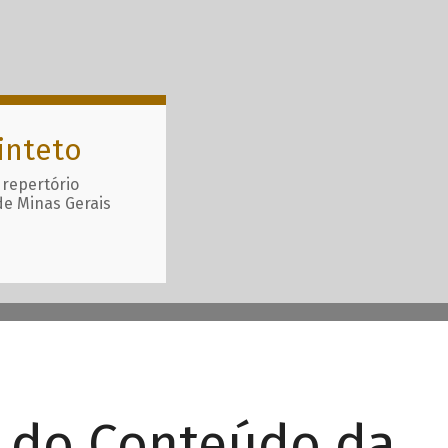
inteto
 repertório
de Minas Gerais
r do Conteúdo da