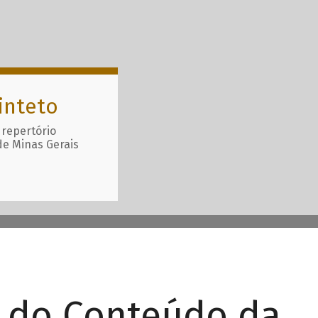
inteto
 repertório
de Minas Gerais
r do Conteúdo da