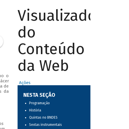
Visualizador
do
Conteúdo
da Web
mo o
cácer
Ações
ca de
os da
NESTA SEÇÃO
Programação
História
Quintas no BNDES
os
Sextas instrumentais
 um