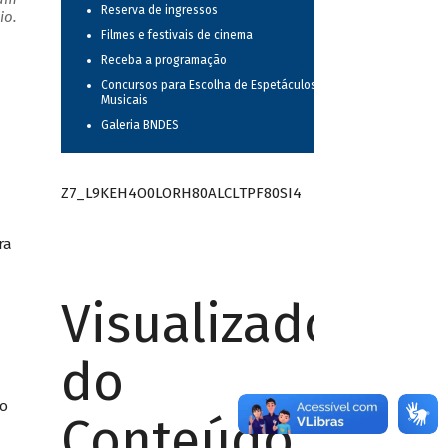
Reserva de ingressos
io.
Filmes e festivais de cinema
Receba a programação
Concursos para Escolha de Espetáculos
Musicais
Galeria BNDES
Z7_L9KEH4O0LORH80ALCLTPF80SI4
ira
Visualizador
do
mo
Conteúdo