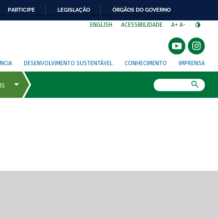
PARTICIPE
LEGISLAÇÃO
ÓRGÃOS DO GOVERNO
⁣
ENGLISH
ACESSIBILIDADE
A+
A-
NCIA
DESENVOLVIMENTO SUSTENTÁVEL
CONHECIMENTO
IMPRENSA
Busca
gem de tela