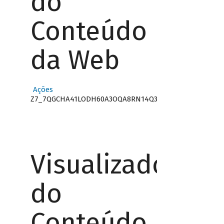
do
Conteúdo
da Web
Ações
Z7_7QGCHA41LODH60A3OQA8RN14Q3
Visualizador
do
Conteúdo