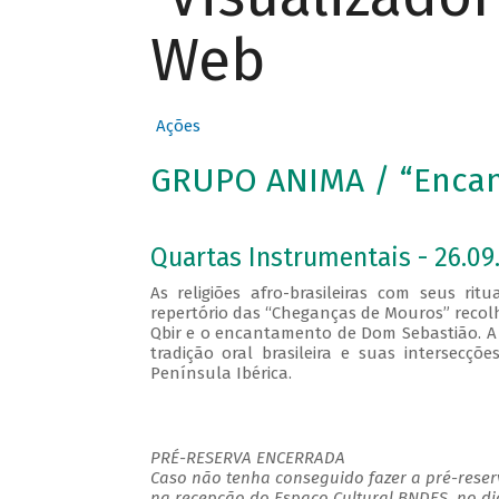
Web
Ações
GRUPO ANIMA / “Encan
Quartas Instrumentais - 26.09.
As religiões afro-brasileiras com seus r
repertório das “Cheganças de Mouros” recol
Qbir e o encantamento de Dom Sebastião. A
tradição oral brasileira e suas intersecç
Península Ibérica.
PRÉ-RESERVA ENCERRADA
Caso não tenha conseguido fazer a pré-reserv
na recepção do Espaço Cultural BNDES, no di