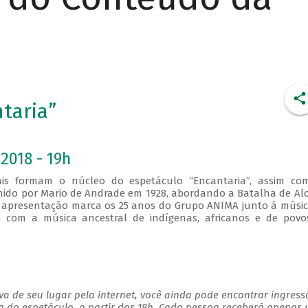
taria”
2018 - 19h
ituais formam o núcleo do espetáculo “Encantaria”, assim co
hido por Mario de Andrade em 1928, abordando a Batalha de Al
 apresentação marca os 25 anos do Grupo ANIMA junto à músi
ões com a música ancestral de indígenas, africanos e de pov
a de seu lugar pela internet, você ainda pode encontrar ingress
a do espetáculo, a partir das 18h. Cada pessoa receberá apenas