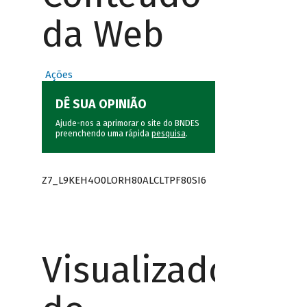
da Web
Ações
DÊ SUA OPINIÃO
Ajude-nos a aprimorar o site do BNDES
preenchendo uma rápida
pesquisa
.
Z7_L9KEH4O0LORH80ALCLTPF80SI6
Visualizador