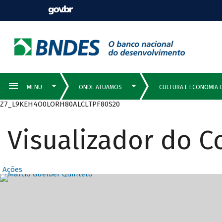
Z7_L9KEH4O0LORH80ALCLTPF80S20
Visualizador do 
Ações
Destaques Prin