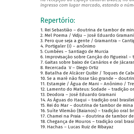
ingresso com lugar marcado, estando o númer
Repertório:
1.
Rei Sebastião – doutrina de tambor de min
2.
Mel Poema / Vidju – José Eduardo Gramani
3.
Pero que seja a gente / Gramantra – Canti
4.
Portigaler (I) – anônimo
5.
Cumbées – Santiago de Murcia
6.
Improvisação sobre Canção do Figueiral – 
7.
Gaitas sobre baixo de Canários e de Jácara
8.
Recercada V – Diego Ortiz
9.
Batalha de Alcácer Quibir / Toques de Cab
10.
Se a maré não fosse tão grande – doutrin
11.
Estampie / Água de Mani – Anônimo / T
12.
Lamento do Mateus: Sodade – tradição ora
13.
Deodora – José Eduardo Gr
14.
As Águas do Itaqui – tradição oral brasilei
15.
Rei do Mar – doutrina de tambor de mina 
16.
Suíte Vilemão (Baianos) – tradição oral br
17.
Chamei na Praia – doutrina de tambor de 
18.
Chegança de Mouros – tradição oral brasi
19.
Hachas – Lucas Ruiz de Ribayaz