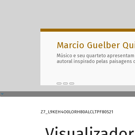
Marcio Guelber Qu
Músico e seu quarteto apresentam
autoral inspirado pelas paisagens 
Z7_L9KEH4O0LORH80ALCLTPF80S21
Visualizado