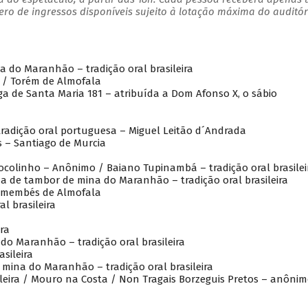
o de ingressos disponíveis sujeito à lotação máxima do auditór
a do Maranhão – tradição oral brasileira
 / Torém de Almofala
ga de Santa Maria 181 – atribuída a Dom Afonso X, o sábio
tradição oral portuguesa – Miguel Leitão d´Andrada
s – Santiago de Murcia
ocolinho – Anônimo / Baiano Tupinambá – tradição oral brasile
a de tambor de mina do Maranhão – tradição oral brasileira
remembés de Almofala
l brasileira
amani
ra
do Maranhão – tradição oral brasileira
asileira
mina do Maranhão – tradição oral brasileira
leira / Mouro na Costa / Non Tragais Borzeguis Pretos – anôni