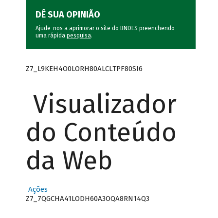
DÊ SUA OPINIÃO
Ajude-nos a aprimorar o site do BNDES preenchendo
uma rápida
pesquisa
.
Z7_L9KEH4O0LORH80ALCLTPF80SI6
Visualizador
do Conteúdo
da Web
Ações
Z7_7QGCHA41LODH60A3OQA8RN14Q3