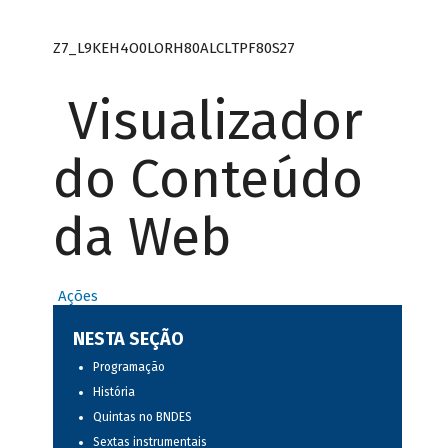
Z7_L9KEH4O0LORH80ALCLTPF80S27
Visualizador
do Conteúdo
da Web
Ações
NESTA SEÇÃO
Programação
História
Quintas no BNDES
Sextas instrumentais