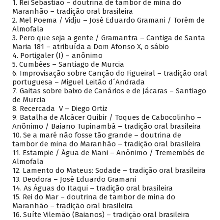
1.
Rei Sebastião – doutrina de tambor de mina do
Maranhão – tradição oral brasileira
2.
Mel Poema / Vidju – José Eduardo Gramani / Torém de
Almofala
3.
Pero que seja a gente / Gramantra – Cantiga de Santa
Maria 181 – atribuída a Dom Afonso X, o sábio
4.
Portigaler (I) – anônimo
5.
Cumbées – Santiago de Murcia
6.
Improvisação sobre Canção do Figueiral – tradição oral
portuguesa – Miguel Leitão d´Andrada
7.
Gaitas sobre baixo de Canários e de Jácaras – Santiago
de Murcia
8.
Recercada V – Diego Ortiz
9.
Batalha de Alcácer Quibir / Toques de Cabocolinho –
Anônimo / Baiano Tupinambá – tradição oral brasileira
10.
Se a maré não fosse tão grande – doutrina de
tambor de mina do Maranhão – tradição oral brasileira
11.
Estampie / Água de Mani – Anônimo / Tremembés de
Almofala
12.
Lamento do Mateus: Sodade – tradição oral brasileira
13.
Deodora – José Eduardo Gramani
14.
As Águas do Itaqui – tradição oral brasileira
15.
Rei do Mar – doutrina de tambor de mina do
Maranhão – tradição oral brasileira
16.
Suíte Vilemão (Baianos) – tradição oral brasileira