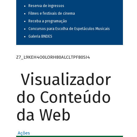
Reserva de ingressos
Filmes e festivais de cinema
Receba a programação
Concursos para Escolha de Espetáculos Musicais
Galeria BNDES
Z7_L9KEH4O0LORH80ALCLTPF80SI4
Visualizador
do Conteúdo
da Web
Ações