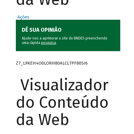
Ações
DÊ SUA OPINIÃO
Ajude-nos a aprimorar o site do BNDES preenchendo
uma rápida
pesquisa
.
Z7_L9KEH4O0LORH80ALCLTPF80SI6
Visualizador
do Conteúdo
da Web