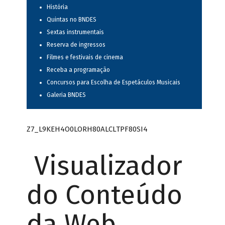
História
Quintas no BNDES
Sextas instrumentais
Reserva de ingressos
Filmes e festivais de cinema
Receba a programação
Concursos para Escolha de Espetáculos Musicais
Galeria BNDES
Z7_L9KEH4O0LORH80ALCLTPF80SI4
Visualizador
do Conteúdo
da Web