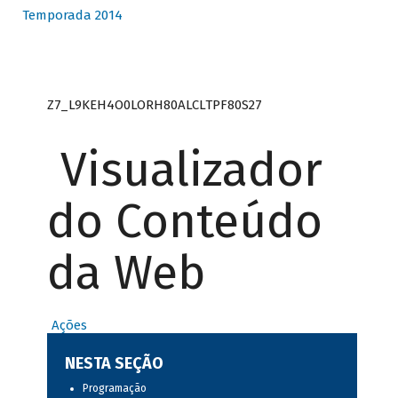
Temporada 2014
Z7_L9KEH4O0LORH80ALCLTPF80S27
Visualizador
do Conteúdo
da Web
Ações
NESTA SEÇÃO
Programação