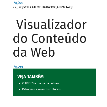
Ações
Z7_7QGCHA41LODH60A3OQA8RN14Q3
Visualizador
do Conteúdo
da Web
Ações
VEJA TAMBÉM
O BNDES e o apoio à cultura
Patrocínio a eventos culturais