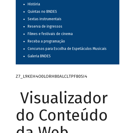
História
Quintas no BNDES
Sextas instrumentais
Reserva de ingressos
Filmes e festivais de cinema
Receba a programação
Concursos para Escolha de Espetáculos Musicais
Galeria BNDES
Z7_L9KEH4O0LORH80ALCLTPF80SI4
Visualizador
do Conteúdo
da Web