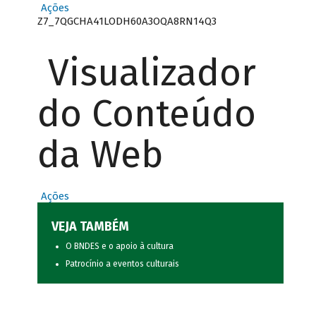
Ações
Z7_7QGCHA41LODH60A3OQA8RN14Q3
Visualizador
do Conteúdo
da Web
Ações
VEJA TAMBÉM
O BNDES e o apoio à cultura
Patrocínio a eventos culturais