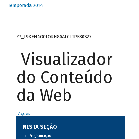
Temporada 2014
Z7_L9KEH4O0LORH80ALCLTPF80S27
Visualizador
do Conteúdo
da Web
Ações
NESTA SEÇÃO
Programação