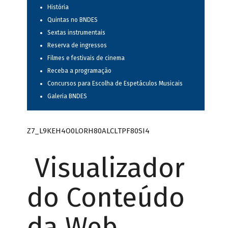
História
Quintas no BNDES
Sextas instrumentais
Reserva de ingressos
Filmes e festivais de cinema
Receba a programação
Concursos para Escolha de Espetáculos Musicais
Galeria BNDES
Z7_L9KEH4O0LORH80ALCLTPF80SI4
Visualizador
do Conteúdo
da Web