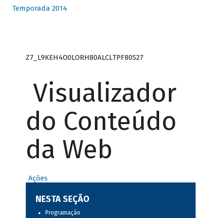
Temporada 2014
Z7_L9KEH4O0LORH80ALCLTPF80S27
Visualizador
do Conteúdo
da Web
Ações
NESTA SEÇÃO
Programação