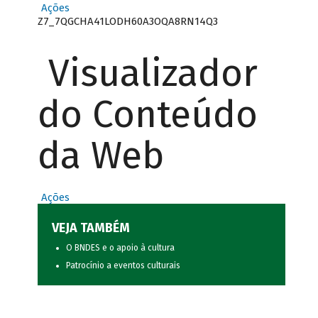
Ações
Z7_7QGCHA41LODH60A3OQA8RN14Q3
Visualizador
do Conteúdo
da Web
Ações
VEJA TAMBÉM
O BNDES e o apoio à cultura
Patrocínio a eventos culturais