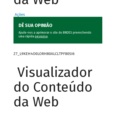
Ações
DÊ SUA OPINIÃO
Ajude-nos a aprimorar o site do BNDES preenchendo
uma rápida
pesquisa
.
Z7_L9KEH4O0LORH80ALCLTPF80SI6
Visualizador
do Conteúdo
da Web