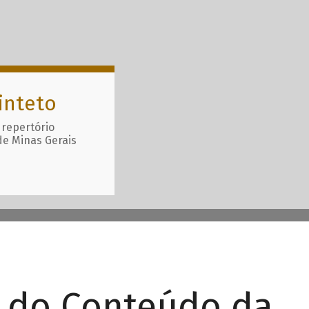
inteto
 repertório
de Minas Gerais
r do Conteúdo da