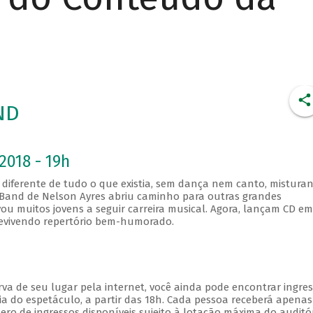
ND
2018 - 19h
diferente de tudo o que existia, sem dança nem canto, mistura
ig Band de Nelson Ayres abriu caminho para outras grandes
ou muitos jovens a seguir carreira musical. Agora, lançam CD e
revivendo repertório bem-humorado.
va de seu lugar pela internet, você ainda pode encontrar ingre
a do espetáculo, a partir das 18h. Cada pessoa receberá apena
o de ingressos disponíveis sujeito à lotação máxima do auditór