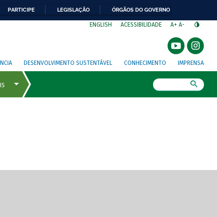
PARTICIPE
LEGISLAÇÃO
ÓRGÃOS DO GOVERNO
⁣
ENGLISH
ACESSIBILIDADE
A+
A-
NCIA
DESENVOLVIMENTO SUSTENTÁVEL
CONHECIMENTO
IMPRENSA
Busca
gem de tela