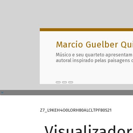
Marcio Guelber Qu
Músico e seu quarteto apresentam
autoral inspirado pelas paisagens 
Z7_L9KEH4O0LORH80ALCLTPF80S21
Visualizado