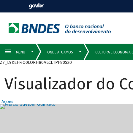
Z7_L9KEH4O0LORH80ALCLTPF80S20
Visualizador do 
Ações
Destaques Prin