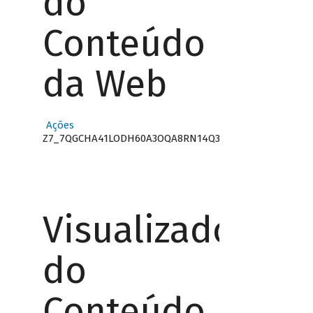
do
Conteúdo
da Web
Ações
Z7_7QGCHA41LODH60A3OQA8RN14Q3
Visualizador
do
Conteúdo