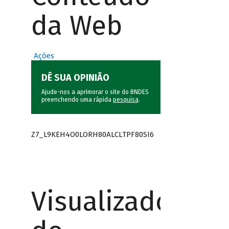
da Web
Ações
DÊ SUA OPINIÃO
Ajude-nos a aprimorar o site do BNDES
preenchendo uma rápida
pesquisa
.
Z7_L9KEH4O0LORH80ALCLTPF80SI6
Visualizador