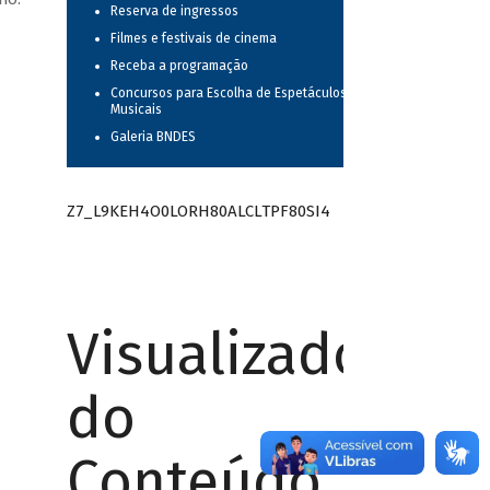
Reserva de ingressos
Filmes e festivais de cinema
Receba a programação
Concursos para Escolha de Espetáculos
Musicais
Galeria BNDES
Z7_L9KEH4O0LORH80ALCLTPF80SI4
Visualizador
do
Conteúdo