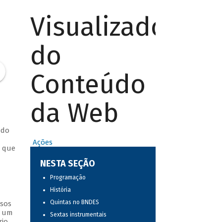
Visualizador
do
Conteúdo
da Web
ndo
Ações
m que
NESTA SEÇÃO
Programação
História
Quintas no BNDES
ssos
s um
Sextas instrumentais
io.