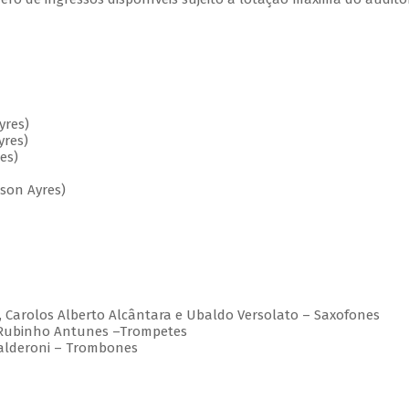
yres)
yres)
es)
lson Ayres)
o, Carolos Alberto Alcântara e Ubaldo Versolato – Saxofones
, Rubinho Antunes –Trompetes
 Calderoni – Trombones