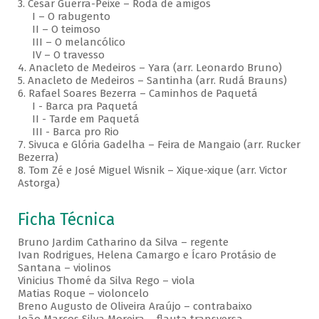
3. César Guerra-Peixe – Roda de amigos
I – O rabugento
II – O teimoso
III – O melancólico
IV – O travesso
4. Anacleto de Medeiros – Yara (arr. Leonardo Bruno)
5. Anacleto de Medeiros – Santinha (arr. Rudá Brauns)
6. Rafael Soares Bezerra – Caminhos de Paquetá
I - Barca pra Paquetá
II - Tarde em Paquetá
III - Barca pro Rio
7. Sivuca e Glória Gadelha – Feira de Mangaio (arr. Rucker
Bezerra)
8. Tom Zé e José Miguel Wisnik – Xique-xique (arr. Victor
Astorga)
Ficha Técnica
Bruno Jardim Catharino da Silva – regente
Ivan Rodrigues, Helena Camargo e Ícaro Protásio de
Santana – violinos
Vinicius Thomé da Silva Rego – viola
Matias Roque – violoncelo
Breno Augusto de Oliveira Araújo – contrabaixo