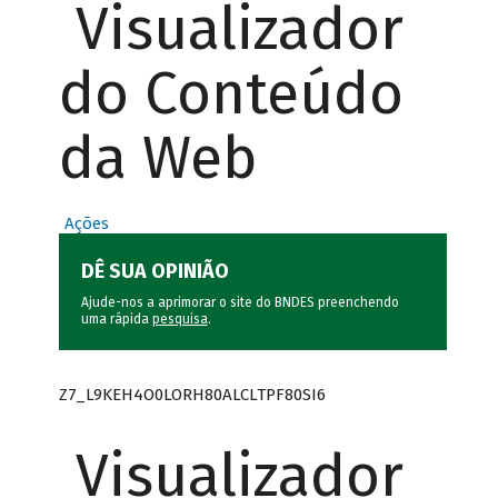
Visualizador
do Conteúdo
da Web
Ações
DÊ SUA OPINIÃO
Ajude-nos a aprimorar o site do BNDES preenchendo
uma rápida
pesquisa
.
Z7_L9KEH4O0LORH80ALCLTPF80SI6
Visualizador