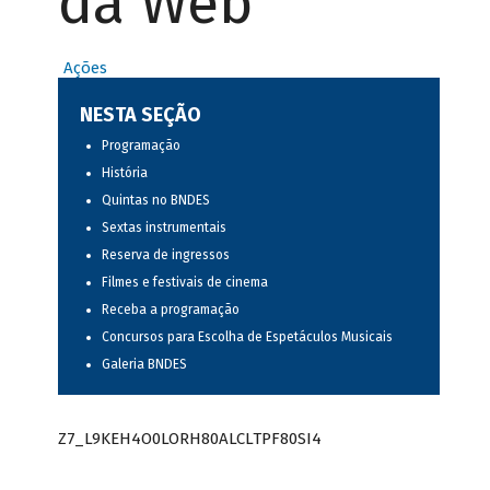
da Web
Ações
NESTA SEÇÃO
Programação
História
Quintas no BNDES
Sextas instrumentais
Reserva de ingressos
Filmes e festivais de cinema
Receba a programação
Concursos para Escolha de Espetáculos Musicais
Galeria BNDES
Z7_L9KEH4O0LORH80ALCLTPF80SI4