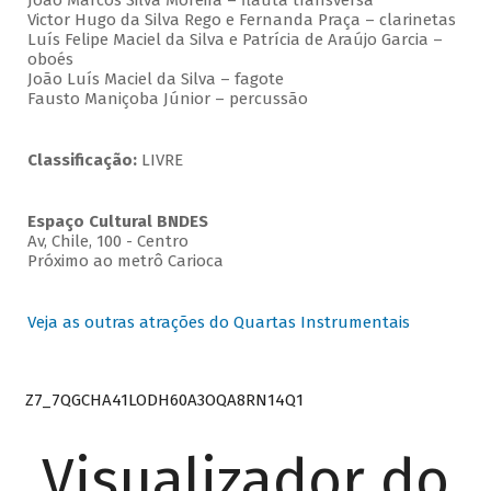
João Marcos Silva Moreira – flauta transversa
Victor Hugo da Silva Rego e Fernanda Praça – clarinetas
Luís Felipe Maciel da Silva e Patrícia de Araújo Garcia –
oboés
João Luís Maciel da Silva – fagote
Fausto Maniçoba Júnior – percussão
Classificação:
LIVRE
Espaço Cultural BNDES
Av, Chile, 100 - Centro
Próximo ao metrô Carioca
Veja as outras atrações do Quartas Instrumentais
Z7_7QGCHA41LODH60A3OQA8RN14Q1
Visualizador do