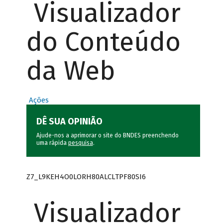
Visualizador
do Conteúdo
da Web
Ações
DÊ SUA OPINIÃO
Ajude-nos a aprimorar o site do BNDES preenchendo
uma rápida
pesquisa
.
Z7_L9KEH4O0LORH80ALCLTPF80SI6
Visualizador