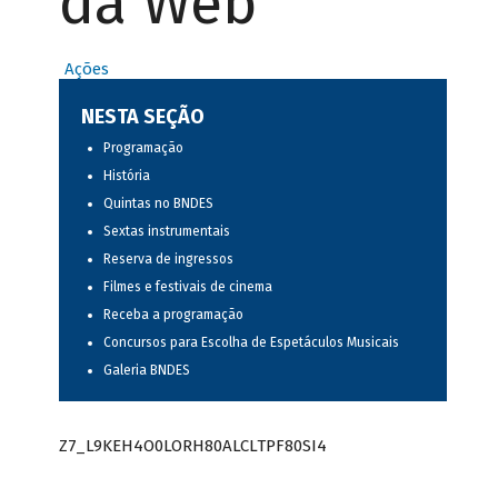
da Web
Ações
NESTA SEÇÃO
Programação
História
Quintas no BNDES
Sextas instrumentais
Reserva de ingressos
Filmes e festivais de cinema
Receba a programação
Concursos para Escolha de Espetáculos Musicais
Galeria BNDES
Z7_L9KEH4O0LORH80ALCLTPF80SI4