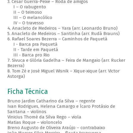
3. César Guerra-Peixe – Roda de amigos
I – O rabugento
II – O teimoso
III – O melancólico
IV – O travesso
4. Anacleto de Medeiros – Yara (arr. Leonardo Bruno)
5. Anacleto de Medeiros – Santinha (arr. Rudá Brauns)
6. Rafael Soares Bezerra – Caminhos de Paquetá
I - Barca pra Paquetá
II - Tarde em Paquetá
III - Barca pro Rio
7. Sivuca e Glória Gadelha – Feira de Mangaio (arr. Rucker
Bezerra)
8. Tom Zé e José Miguel Wisnik – Xique-xique (arr. Victor
Astorga)
Ficha Técnica
Bruno Jardim Catharino da Silva – regente
Ivan Rodrigues, Helena Camargo e Ícaro Protásio de
Santana – violinos
Vinicius Thomé da Silva Rego – viola
Matias Roque – violoncelo
Breno Augusto de Oliveira Araújo – contrabaixo