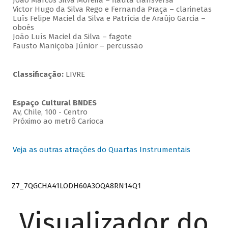
João Marcos Silva Moreira – flauta transversa
Victor Hugo da Silva Rego e Fernanda Praça – clarinetas
Luís Felipe Maciel da Silva e Patrícia de Araújo Garcia –
oboés
João Luís Maciel da Silva – fagote
Fausto Maniçoba Júnior – percussão
Classificação:
LIVRE
Espaço Cultural BNDES
Av, Chile, 100 - Centro
Próximo ao metrô Carioca
Veja as outras atrações do Quartas Instrumentais
Z7_7QGCHA41LODH60A3OQA8RN14Q1
Visualizador do