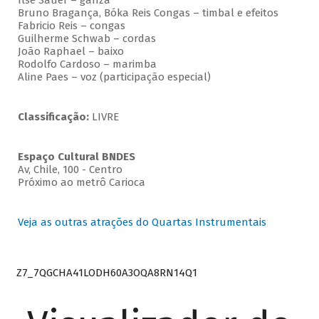
Ilse Sauer – ganzá
Bruno Bragança, Bóka Reis Congas – timbal e efeitos
Fabricio Reis – congas
Guilherme Schwab – cordas
João Raphael – baixo
Rodolfo Cardoso – marimba
Aline Paes – voz (participação especial)
Classificação:
LIVRE
Espaço Cultural BNDES
Av, Chile, 100 - Centro
Próximo ao metrô Carioca
Veja as outras atrações do Quartas Instrumentais
Z7_7QGCHA41LODH60A3OQA8RN14Q1