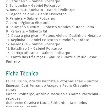
2. Batalhão 1 – Gabriel Policarpo
3. Boi bumbá – Gabriel Policarpo
4. Bossa Batuquebato – Gabriel Policarpo
5. Pagode baiano – Gabriel Policarpo
6. Pangeia – Gabriel Policarpo
7. Loro – Egberto Gismonti
8. Louvação a Oxum – Roberto Mendes e Ordep Serra
9. Refavela – Gilberto Gil
10. Deixa a gira girar – Mateus Aleluia, Dadinho e Heraldo
11. Repimba – Gabriel Policarpo e Rodolfo Cardoso
12. Merengue – Gabriel Policarpo
13. Batalhão 2 – Gabriel Policarpo
14. Cortiço africano – Gabriel Policarpo
15. Canto das três raças – Mauro Duarte e Paulo Cesar
Pinheiro
Ficha Técnica
Felipe Bruno, Ricardo Baptista e Vitor Valladão – surdos
Emerson Curi, Fernando Aragão e Pedro Chabudé –
caixas
Gabriel Policarpo, Antônio Macalão e Andrea Raccichini –
repiques
Guilherme Oliveira e Laura Eckhardt – tamborins