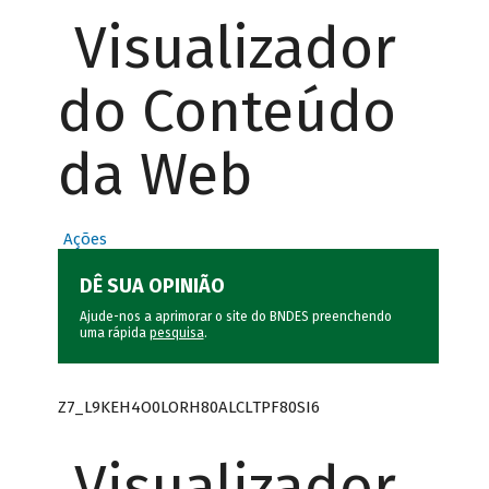
Visualizador
do Conteúdo
da Web
Ações
DÊ SUA OPINIÃO
Ajude-nos a aprimorar o site do BNDES preenchendo
uma rápida
pesquisa
.
Z7_L9KEH4O0LORH80ALCLTPF80SI6
Visualizador