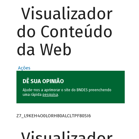
Visualizador
do Conteúdo
da Web
Ações
DÊ SUA OPINIÃO
Ajude-nos a aprimorar o site do BNDES preenchendo
uma rápida
pesquisa
.
Z7_L9KEH4O0LORH80ALCLTPF80SI6
Visualizador