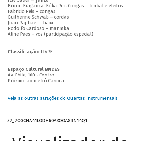
Ilse Sauer – ganzá
Bruno Bragança, Bóka Reis Congas – timbal e efeitos
Fabricio Reis – congas
Guilherme Schwab – cordas
João Raphael – baixo
Rodolfo Cardoso – marimba
Aline Paes – voz (participação especial)
Classificação:
LIVRE
Espaço Cultural BNDES
Av, Chile, 100 - Centro
Próximo ao metrô Carioca
Veja as outras atrações do Quartas Instrumentais
Z7_7QGCHA41LODH60A3OQA8RN14Q1