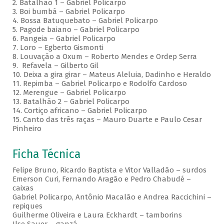
2. Batalhão 1 – Gabriel Policarpo
3. Boi bumbá – Gabriel Policarpo
4. Bossa Batuquebato – Gabriel Policarpo
5. Pagode baiano – Gabriel Policarpo
6. Pangeia – Gabriel Policarpo
7. Loro – Egberto Gismonti
8. Louvação a Oxum – Roberto Mendes e Ordep Serra
9. Refavela – Gilberto Gil
10. Deixa a gira girar – Mateus Aleluia, Dadinho e Heraldo
11. Repimba – Gabriel Policarpo e Rodolfo Cardoso
12. Merengue – Gabriel Policarpo
13. Batalhão 2 – Gabriel Policarpo
14. Cortiço africano – Gabriel Policarpo
15. Canto das três raças – Mauro Duarte e Paulo Cesar
Pinheiro
Ficha Técnica
Felipe Bruno, Ricardo Baptista e Vitor Valladão – surdos
Emerson Curi, Fernando Aragão e Pedro Chabudé –
caixas
Gabriel Policarpo, Antônio Macalão e Andrea Raccichini –
repiques
Guilherme Oliveira e Laura Eckhardt – tamborins